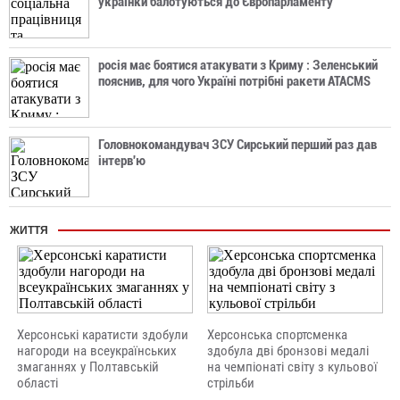
українки балотуються до Європарламенту
росія має боятися атакувати з Криму : Зеленський
пояснив, для чого Україні потрібні ракети ATACMS
Головнокомандувач ЗСУ Сирський перший раз дав
інтерв'ю
ЖИТТЯ
Херсонські каратисти здобули
Херсонська спортсменка
нагороди на всеукраїнських
здобула дві бронзові медалі
змаганнях у Полтавській
на чемпіонаті світу з кульової
області
стрільби