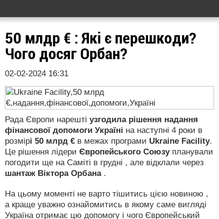
50 млдр € : Які є перешкоди?
Чого досяг Орбан?
02-02-2024 16:31
Рада Європи нарешті
узгодила рішення надання
фінансової допомоги Україні
на наступні 4 роки в
розмір
і 50 млрд €
в межах програми
Ukraine Facility
.
Це рішення лідери
Європейського Союзу
планували
погодити ще на Саміті в грудні , але відклали через
шантаж Віктора Орбана
.
На цьому моменті не варто тішитись цією новиною ,
а краще уважно ознайомитись в якому саме вигляді
Україна отримає цю допомогу і чого Європейський