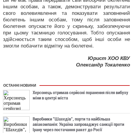
Ви не має права передавати свій виборчий бюлетень
іншим особам, а також, демонструвати результати
свого волевиявлення та показувати заповнений
бюлетень іншим особам, тому після заповнення
бюлетеня опускаєте його у скриньку, забезпечуючи
при цьому таємницю голосування. Тобто опускання
здійснюється таким способом, щоб інші особи не
змогли побачити відмітку на бюлетені.
Юрист ХОО КВУ
Олександр Токаленко
ОСТАННІ НОВИНИ
Херсонець отримав серйозні поранення після вибуху
міни в центрі міста
Виробники "Шахедів", порти та найбільша
авіакомпанія: Україна запроваджує санкції проти
Ірану через постачання ракет до Росії