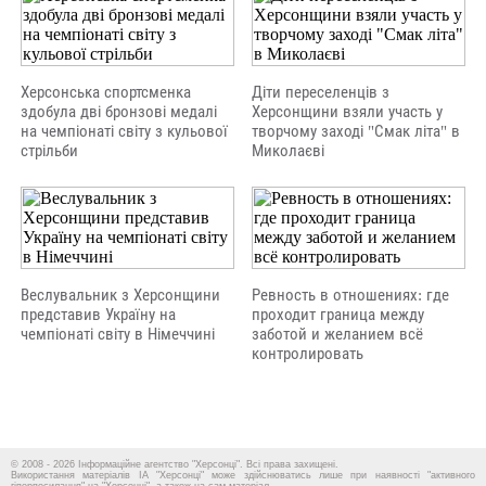
Херсонська спортсменка
Діти переселенців з
здобула дві бронзові медалі
Херсонщини взяли участь у
на чемпіонаті світу з кульової
творчому заході "Смак літа" в
стрільби
Миколаєві
Веслувальник з Херсонщини
Ревность в отношениях: где
представив Україну на
проходит граница между
чемпіонаті світу в Німеччині
заботой и желанием всё
контролировать
© 2008 - 2026 Інформаційне агентство "Херсонці". Всі права захищені.
Використання матеріалів ІА "Херсонці" може здійснюватись лише при наявності "активного