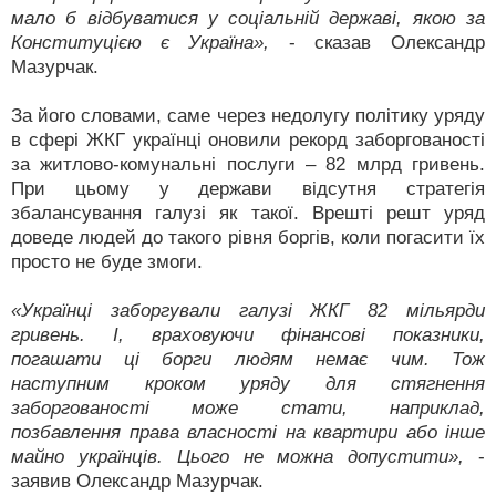
мало б відбуватися у соціальній державі, якою за
Конституцією є Україна»,
- сказав Олександр
Мазурчак.
За його словами, саме через недолугу політику уряду
в сфері ЖКГ українці оновили рекорд заборгованості
за житлово-комунальні послуги – 82 млрд гривень.
При цьому у держави відсутня стратегія
збалансування галузі як такої. Врешті решт уряд
доведе людей до такого рівня боргів, коли погасити їх
просто не буде змоги.
«Українці заборгували галузі ЖКГ 82 мільярди
гривень. І, враховуючи фінансові показники,
погашати ці борги людям немає чим. Тож
наступним кроком уряду для стягнення
заборгованості може стати, наприклад,
позбавлення права власності на квартири або інше
майно українців. Цього не можна допустити»,
-
заявив Олександр Мазурчак.