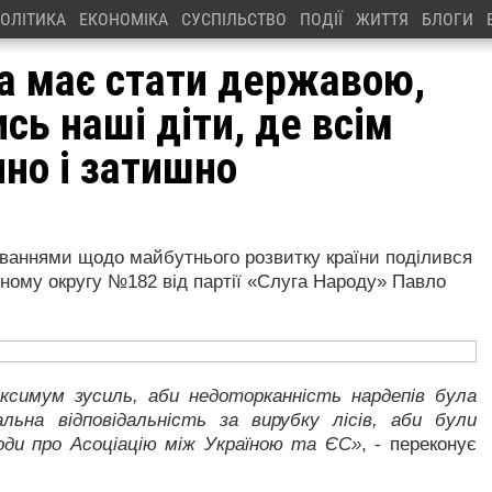
ОЛІТИКА
ЕКОНОМІКА
СУСПІЛЬСТВО
ПОДІЇ
ЖИТТЯ
БЛОГИ
на має стати державою,
сь наші діти, де всім
чно і затишно
уваннями щодо майбутнього розвитку країни поділився
ному округу №182 від партії «Слуга Народу» Павло
аксимум зусиль, аби недоторканність нардепів була
льна відповідальність за вирубку лісів, аби були
годи про Асоціацію між Україною та ЄС»
, - переконує