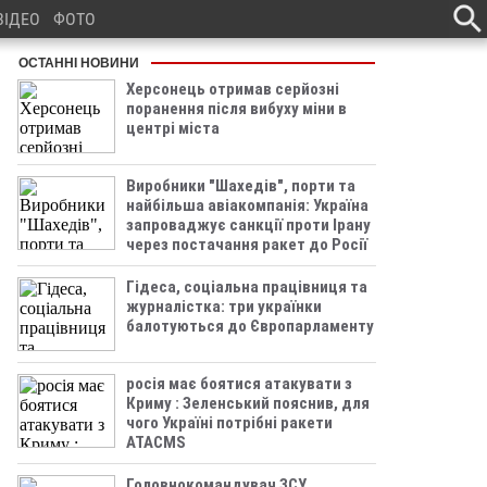
ВІДЕО
ФОТО
ОСТАННІ НОВИНИ
Херсонець отримав серйозні
поранення після вибуху міни в
центрі міста
Виробники "Шахедів", порти та
найбільша авіакомпанія: Україна
запроваджує санкції проти Ірану
через постачання ракет до Росії
Гідеса, соціальна працівниця та
журналістка: три українки
балотуються до Європарламенту
росія має боятися атакувати з
Криму : Зеленський пояснив, для
чого Україні потрібні ракети
ATACMS
Головнокомандувач ЗСУ