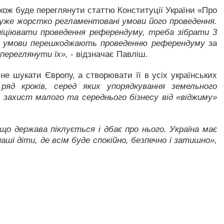
ож буде переглянути статтю Конституції України «Про
 дуже жорстко регламентовані умови його проведення.
ініціювати проведення референдуму, треба зібрати 3
акі умови перешкоджають проведенню референдуму за
переглянути їх»,
- відзначає Павліш.
е шукати Європу, а створювати її в усіх українських
яд кроків, серед яких упорядкування земельного
, захист малого та середнього бізнесу від «віджиму»
о держава піклується і дбає про нього. Україна має
і діти, де всім буде спокійно, безпечно і затишно»,