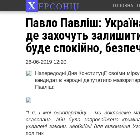
ГОЛОВНА
П
Павло Павліш: Украї
де захочуть залишити
буде спокійно, безпе
26-06-2019 12:20
Напередодні Дня Конституції своїми мірк
кандидат в народні депутатипо мажоритар
Павліш:
"І я, і мої однопартійці – ми докладемо м
скасована, аби була запроваджена криміна
ухвалені закони, необхідні для виконання У
політик