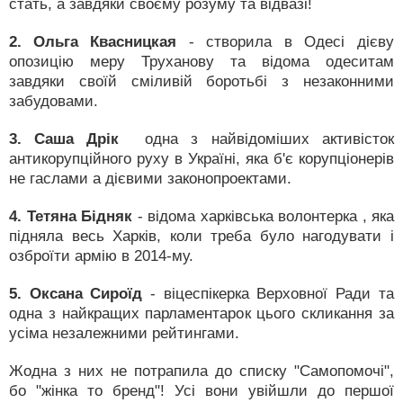
стать, а завдяки своєму розуму та відвазі!
2. Ольга Квасницкая
- створила в Одесі дієву
опозицію меру Труханову та відома одеситам
завдяки своїй сміливій боротьбі з незаконними
забудовами.
3. Саша Дрік
­ одна з найвідоміших активісток
антикорупційного руху в Україні, яка б'є корупціонерів
не гаслами а дієвими законопроектами.
4. Тетяна Бідняк
- відома харківська волонтерка , яка
підняла весь Харків, коли треба було нагодувати і
озброїти армію в 2014-му.
5. Оксана Сироїд
- віцеспікерка Верховної Ради та
одна з найкращих парламентарок цього скликання за
усіма незалежними рейтингами.
Жодна з них не потрапила до списку "Самопомочі",
бо "жінка то бренд"! Усі вони увійшли до першої