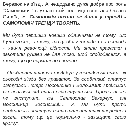
Березюк на з'їзді. А нещодавно дуже добре про роль
"Самопомочі" в українській політиці написала Оксана
Сироїд:
«...Самопоміч ніколи не йшла у тренді -
САМОПОМІЧ ТРЕНДИ ТВОРИТЬ.
Ми були першими новими обличчями не тому, що
було модно, а тому, що ці обличчя піднесла природа
- хвиля революції гідності. Ми зняли краватки і
закотили рукави не для того, щоб сподобатися, а
тому, що це нормально і зручно...
...Особливий статус тоді був у тренді так само, як
сьогодні з'їзди без краваток. За особливий статус
агітували Петро Порошенко і Володимир Гройсман,
які сьогодні від нього відхрещуються. Проти нього
не виступили, ані Святослав Вакарчук, ані
Володимир Зеленський... А ми були проти
особливого статусу попри шалений тиск всередині і
ззовні, тому що це нормально - захищати свою
країну".