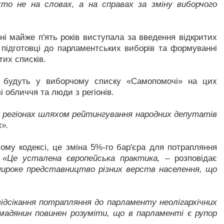
то не на словах, а на справах за зміну виборчого
і майже п'ять років виступала за введення відкритих
 підготовці до парламентських виборів та формуванні
тих списків.
і будуть у виборчому списку «Самопомочі» на цих
 обличчя та люди з регіонів.
у регіонах шляхом рейтингування народних депутатів
».
му кодексі, це зміна 5%-го бар'єра для потрапляння
.
«Це усталена європейська практика,
– розповідає
широке представництво різних верств населення, що
ідсікання потрапляння до парламенту неолігархічних
мадянин повинен розуміти, що в парламенті є рупор