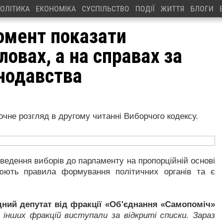
ОЛІТИКА
ЕКОНОМІКА
СУСПІЛЬСТВО
ПОДІЇ
ЖИТТЯ
БЛОГИ
омент показати
ловах, а на справах за
онодавства
очне розгляд в другому читанні Виборчого кодексу.
едення виборів до парламенту на пропорційній основі
нюють правила формування політичних органів та є
ний депутат від фракції «Об'єднання «Самопоміч»
 інших фракцій виступали за відкриті списки. Зараз