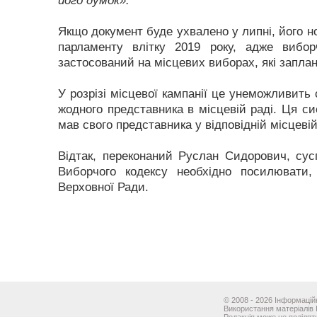
його думок».
Якщо документ буде ухвалено у липні, його н
парламенту влітку 2019 року, адже вибо
застосований на місцевих виборах, які заплано
У розрізі місцевої кампанії це унеможливить 
жодного представника в місцевій раді. Ця с
мав свого представника у відповідній місцевій
Відтак, переконаний Руслан Сидорович, сус
Виборчого кодексу необхідно посилювати
Верховної Ради.
© 2008 - 2026 Інформаційн
Використання матеріалів 