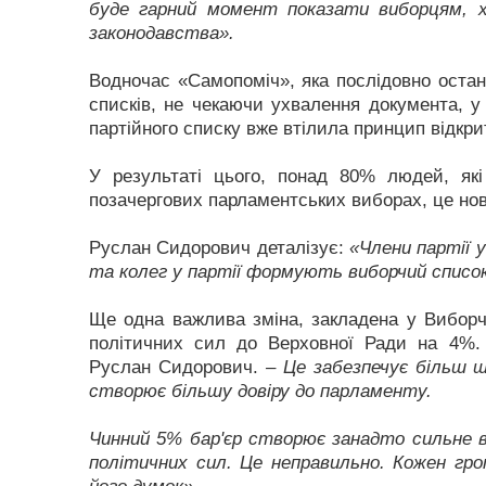
буде гарний момент показати виборцям, х
законодавства».
Водночас «Самопоміч», яка послідовно останн
списків, не чекаючи ухвалення документа, у
партійного списку вже втілила принцип відкри
У результаті цього, понад 80% людей, як
позачергових парламентських виборах, це нові
Руслан Сидорович деталізує:
«Члени партії 
та колег у партії формують виборчий список
Ще одна важлива зміна, закладена у Виборчо
політичних сил до Верховної Ради на 4%
Руслан Сидорович.
– Це забезпечує більш 
створює більшу довіру до парламенту.
Чинний 5% бар'єр створює занадто сильне в
політичних сил. Це неправильно. Кожен гро