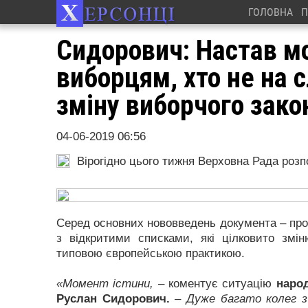
ГОЛОВНА
П
Сидорович: Настав м
виборцям, хто не на с
зміну виборчого зак
04-06-2019 06:56
Вірогідно цього тижня Верховна Рада розп
Серед основних нововведень документа – пров
з відкритими списками, які цілковито змі
типовою європейською практикою.
«Момент істини,
– коментує ситуацію
народ
Руслан Сидорович.
– Дуже багато колег з