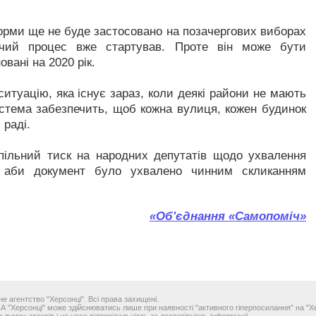
орми ще не буде застосовано на позачергових виборах
рчий процес вже стартував. Проте він може бути
вані на 2020 рік.
ситуацію, яка існує зараз, коли деякі райони не мають
истема забезпечить, щоб кожна вулиця, кожен будинок
 раді.
пільний тиск на народних депутатів щодо ухвалення
, аби документ було ухвалено чинним скликанням
«Об'єднання «Самопоміч»
е агентство "Херсонці". Всі права захищені.
ІА "Херсонці" може здійснюватись лише при наявності "активного гіперпосилання" на "Хе