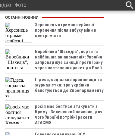
ВІДЕО
ФОТО
ОСТАННІ НОВИНИ
Херсонець отримав серйозні
поранення після вибуху міни в
центрі міста
Виробники "Шахедів", порти та
найбільша авіакомпанія: Україна
запроваджує санкції проти Ірану
через постачання ракет до Росії
Гідеса, соціальна працівниця та
журналістка: три українки
балотуються до Європарламенту
росія має боятися атакувати з
Криму : Зеленський пояснив, для
чого Україні потрібні ракети
ATACMS
Головнокомандувач ЗСУ