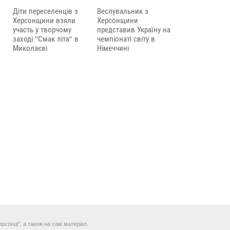
Діти переселенців з
Веслувальник з
Херсонщини взяли
Херсонщини
участь у творчому
представив Україну на
заході "Смак літа" в
чемпіонаті світу в
Миколаєві
Німеччині
рсонці", а також на сам матеріал.