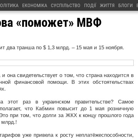
ОЛІТИКА
ЕКОНОМІКА
СУСПІЛЬСТВО
ПОДІЇ
ЖИТТЯ
БЛОГИ
нова «поможет» МВФ
т два транша по $ 1,3 млрд. – 15 мая и 15 ноября.
и она свидетельствует о том, что страна находится в
очной финансовой помощи. В этих обстоятельствах
ях.
а этот раз в украинском правительстве? Самое
полагает, что Кабмин повысит до 1 мая розничную
Это при том, что долги за ЖКХ к концу прошлого года
 млрд.!
тарифов уже привела к росту неплатёжеспособности,