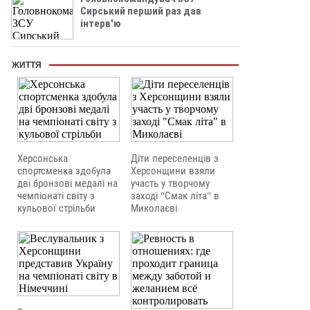
Сирський перший раз дав
інтерв'ю
ЖИТТЯ
Херсонська
Діти переселенців з
спортсменка здобула
Херсонщини взяли
дві бронзові медалі на
участь у творчому
чемпіонаті світу з
заході "Смак літа" в
кульової стрільби
Миколаєві