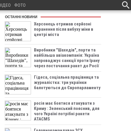
ВІДЕО
ФОТО
ОСТАННІ НОВИНИ
Херсонець отримав серйозні
поранення після вибуху міни в
центрі міста
Виробники "Шахедів", порти та
найбільша авіакомпанія: Україна
запроваджує санкції проти Ірану
через постачання ракет до Росії
Гідеса, соціальна працівниця та
журналістка: три українки
балотуються до Європарламенту
росія має боятися атакувати з
Криму : Зеленський пояснив, для
чого Україні потрібні ракети
ATACMS
Головнокомандувач ЗСУ