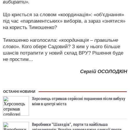
вибирати».
Що криється за словом «координація»: «об'єднання»
під час «парламентських» виборів, а зараз «знятися»
на користь Тимошенко?
Тимошенко наголосила:
«координація – правильне
слово».
Кого обере Садовий? З ким у нього більше
шансів потрапити у новий склад ВРУ? Рішення буде
не простим...
Сергій ОСОЛОДКІН
ОСТАННІ НОВИНИ
Херсонець отримав серйозні поранення після вибуху
міни в центрі міста
Виробники "Шахедів", порти та найбільша
авіакомпанія: Україна запроваджує санкції проти