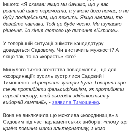
іншого:
«Я сказав: якщо ми бачимо, що у вас
реальний шанс перемогти, а у мене його немає, я не
буду поліцейським, що лежить. Якщо навпаки, то
давайте навпаки. Тоді це буде чесно. Ми шукаємо
рішення, до кінця лютого це питання відкрите».
У теперішній ситуації знімати кандидатуру
доведеться Садовому. Чи вистачить мужності? А
якщо так, то на «користь» кого?
Минулого тижня агентства повідомляли, що для
«координації» зусиль зустрілися Садовий і
Тимошенко.
«Прекрасна зустріч була. Говорили про
те як протидіяти фальсифікаціям, як протидіяти
агресії терору, який сьогодні здійснюється у
виборчій кампанії»,
-
заявила Тимошенко
.
Вона не виключила що можлива «координація» з
Садовим під час парламентських виборів:
«тому що
країна повинна мати альтернативу, з кого