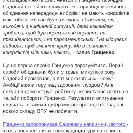
Як повідомляють СМІ: Анатолій Гриценко та Андрій
Садовий постійно спілкуються з приводу можливого
об'єднання напередодні виборів і не мають конфліктів
між собою.
«У нас була розмова з Садовим, як,
виходячи з нинішньої ситуації, двом командам
зробити, щоб був переможний варіант і на
президентських, і на парламентських, і на місцевих
виборах, щоб змінити країну. Ми в контакті,
конфліктів між нами немає»,
- завив
Гриценко.
Це не перша спроба Гриценко порозумітися. Перші
спроби об'єднання були у травні минулого року.
Садовий промовчав, а потім сказав «ні». Чому?
Амбіції взяли гору над здоровим глуздом? Але
ситуація демонструє: рейтингу не вистачає навіть на
те, аби побороти Гриценко. Результати опитування
свідчать: з такими цифрами ані президентства, ані
нового складу ВРУ не побачити.
Гриценко запропонував Садовому наприкінці лютого
-
хтось повинен зняти свою кандидатуру на користь