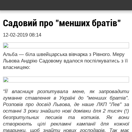
Садовий про "менших братів"
12-02-2019 08:14
Альба — біла швейцарська вівчарка з Рівного. Меру
Львова Андрію Садовому вдалося поспілкуватись з її
власницею:
"ЇЇ власниця розпитувала мене, як запровадити
гуманне ставлення в Україні до "менших братів".
Розповів про досвід Львова, де наше ЛКП "Лев" за
останні 3 роки знайшло нові домівки для 2 тисяч (!)
безпритульних песиків та котиків. Як вони
створюють цілі рекламні кампанії для кожної
тваринки, щоб знайти нових господарів. Так має