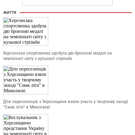
ЖИТТЯ
Херсонська спортсменка здобула дві бронзові медалі на
чемпіонаті світу з кульової стрільби
Діти переселенців з Херсонщини взяли участь у творчому заході
"Смак літа" в Миколаєві