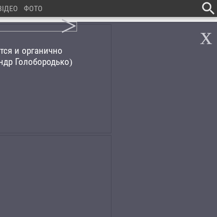
ВІДЕО
ФОТО
>
x
тся и органично
андр Голобородько)