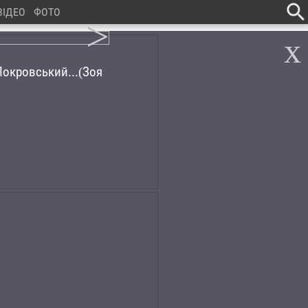
ВІДЕО
ФОТО
>
x
окровський...(Зоя