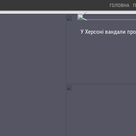
ГОЛОВНА
П
<
У Херсоні вандали пр