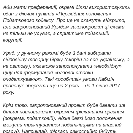
Аби мати преференції, окремі ділки використовують
один з діючих пунктів «Перехідних положень»
Податкового кодексу. Про це не скажуть відкрито,
але запропонований Урядом законопроект ці схеми
не тільки не усуває, а сприятиме подальшій
корупції.
Уряд, у ручному режимі буде й далі вибирати
відповідну товарну біржу (скоріш за все українську, а
не світову), яка може запропонувати «необхідну»
ціну для формування «базової ставки
оподаткування». Такі «особливі» умови Кабмін
пропонує зберегти ще на 2 роки – до 1 січня 2017
року.
Крім того, запропонований проект буде давати ще
більші повноваження окремим фіскальним органам
(зокрема, податковій). Адже деякі його положення
можуть трактуватися податківцями на власний
розсуд. Наприклад, фіскали самостійно будуть