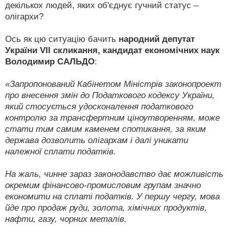
декількох людей, яких об'єднує гучний статус –
олігархи?
Ось як цю ситуацію бачить
народний депутат
України VII скликання, кандидат економічних наук
Володимир САЛЬДО
:
«Запропонований Кабінетом Міністрів законопроект
про внесення змін до Податкового кодексу України,
який стосується удосконалення податкового
контролю за трансфертним ціноутворенням, може
стати тим самим каменем спотикання, за яким
держава дозволить олігархам і далі уникати
належної сплати податків.
На жаль, чинне зараз законодавство дає можливість
окремим фінансово-промисловим групам значно
економити на сплаті податків. У першу чергу, мова
йде про продаж руди, золота, хімічних продуктів,
нафти, газу, чорних металів.