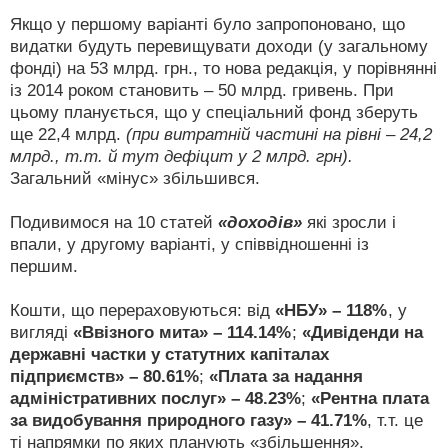
Якщо у першому варіанті було запропоновано, що
видатки будуть перевищувати доходи (у загальному
фонді) на 53 млрд. грн., то нова редакція, у порівнянні
із 2014 роком становить – 50 млрд. гривень. При
цьому планується, що у спеціальний фонд зберуть
ще 22,4 млрд.
(при витратній частині на рівні – 24,2
млрд., т.т. й тут дефіцит у 2 млрд. грн).
Загальний «мінус» збільшився.
Подивимося на 10 статей
«доходів»
які зросли і
впали, у другому варіанті, у співвідношенні із
першим.
Кошти, що перераховуються: від
«НБУ» – 118%
, у
вигляді
«Ввізного мита» – 114.14%
;
«Дивіденди на
державні частки у статутних капіталах
підприємств» – 80.61%
;
«Плата за надання
адміністративних послуг» – 48.23%
;
«Рентна плата
за видобування природного газу» – 41.71%
, т.т. це
ті напрямки по яких планують «збільшення».