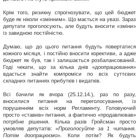
Крім того, ризикну спрогнозувати, що цей бюджет
буде як ніколи «змінним». Що мається на увазі. Зараз
депутати проголосують, але будуть вносити «зміни»
із завидною постійністю.
Думаю, що до цього питання будуть повертатися
кожного місяця, і постійно вносити корективи, а адже
бюджет як був, так і залишається розбалансований.
Годі чекати, що за кілька днів «доопрацювання»
вдасться знайти компроміси по всіх суттєвих
складних питаннях прибутків і видатків.
Всі бачили як вчора (25.12.14.), раз по разу,
вносилися питання на переголосування, із
порушенням всіх норм Регламенту. Головуючий
просто «ставив» питання, а фактично «продавлював»
потрібне рішення. Кілька разів Гройсман просто
умовляв депутатів:
«Проголосуйте за 1 читання.
Потім доопрацюємо»
. Коли потім? Як будуть