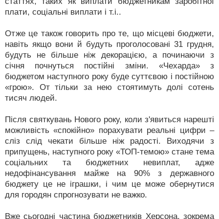
статтях, таких як виплати бюджетникам заробітної
плати, соціальні виплати і т.і..
Отже це також говорить про те, що місцеві бюджети,
навіть якщо вони й будуть проголосовані 31 грудня,
будуть не більше ніж декорацією, а починаючи з
січня почнуться постійні зміни. «Чехарда» з
бюджетом наступного року буде суттєвою і постійною
«грою». От тільки за нею стоятимуть долі сотень
тисяч людей.
Після святкувань Нового року, коли з'явиться нарешті
можливість «спокійно» порахувати реальні цифри –
сліз слід чекати більше ніж радості. Виходячи з
припущень, наступного року «ТОП-темою» стане тема
соціальних та бюджетних невиплат, адже
недофінансування майже на 90% з державного
бюджету це не іграшки, і чим це може обернутися
для городян спрогнозувати не важко.
Вже сьогодні частина бюджетників Херсона, зокрема