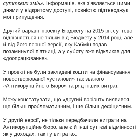
суттєвих змін».
Інформація, яка з'являється цими
днями у відкритому доступі, повністю підтверджує
мої припущення.
Другий варіант проекту Бюджету на 2015 рік суттєво
відрізняється не тільки від Бюджету у 2014 році, але
й від його першої версії, яку Кабмін подав
позаминулої п'ятниці, а у суботу вже відкликав для
«доопрацювання».
У проекті не були закладені кошти на фінансування
новостворюваної «установи» так званого
«Антикорупційного Бюро» та ряд інших витрат.
Можу констатувати, що «другий варіант» виявився
ще більш проблематичним, і ще більш дефіцитним.
У другій версії, не тільки передбачили витрати на
Антикорупційне бюро, але є й інші суттєві відмінності
як у доходах, так і у витратах.