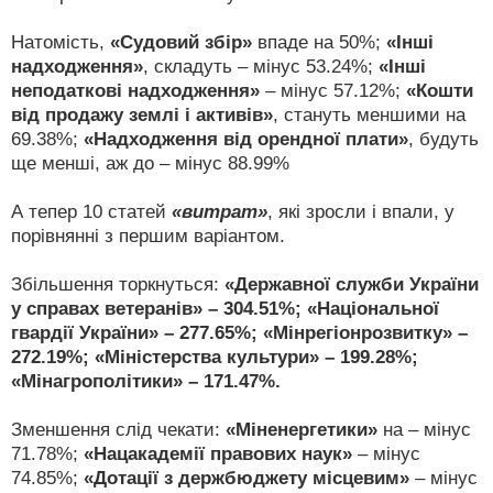
Натомість,
«Судовий збір»
впаде на 50%;
«Інші
надходження»
, складуть – мінус 53.24%;
«Інші
неподаткові надходження»
– мінус 57.12%;
«Кошти
від продажу землі і активів»
, стануть меншими на
69.38%;
«Надходження від орендної плати»
, будуть
ще менші, аж до – мінус 88.99%
А тепер 10 статей
«витрат»
, які зросли і впали, у
порівнянні з першим варіантом.
Збільшення торкнуться:
«Державної служби України
у справах ветеранів» – 304.51%; «Національної
гвардії України» – 277.65%; «Мінрегіонрозвитку» –
272.19%; «Міністерства культури» – 199.28%;
«Мінагрополітики» – 171.47%.
Зменшення слід чекати:
«Міненергетики»
на – мінус
71.78%;
«Нацакадемії правових наук»
– мінус
74.85%;
«Дотації з держбюджету місцевим»
– мінус