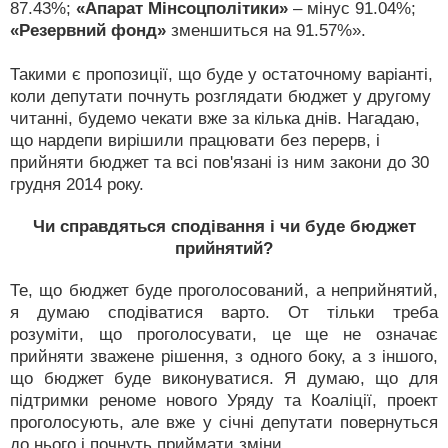
87.43%;
«Апарат Мінсоцполітики»
– мінус 91.04%;
«Резервний фонд»
зменшиться на 91.57%».
Такими є пропозиції, що буде у остаточному варіанті,
коли депутати почнуть розглядати бюджет у другому
читанні, будемо чекати вже за кілька днів. Нагадаю,
що нардепи вирішили працювати без перерв, і
прийняти бюджет та всі пов'язані із ним закони до 30
грудня 2014 року.
Чи справдяться сподівання і чи буде бюджет
прийнятий?
Те, що бюджет буде проголосований, а неприйнятий,
я думаю сподіватися варто. От тільки треба
розуміти, що проголосувати, це ще не означає
прийняти зважене рішення, з одного боку, а з іншого,
що бюджет буде виконуватися. Я думаю, що для
підтримки реноме нового Уряду та Коаліції, проект
проголосують, але вже у січні депутати повернуться
до нього і почнуть приймати зміни.