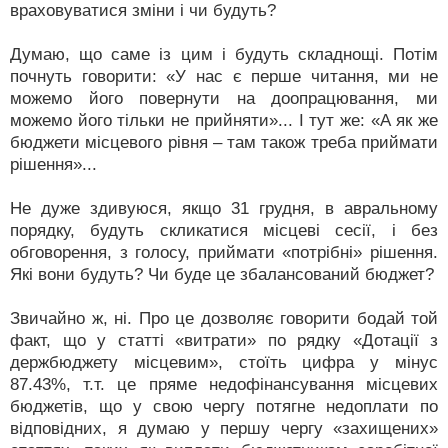
враховуватися зміни і чи будуть?
Думаю, що саме із цим і будуть складнощі. Потім
почнуть говорити: «У нас є перше читання, ми не
можемо його повернути на доопрацювання, ми
можемо його тільки не прийняти»... І тут же: «А як же
бюджети місцевого рівня – там також треба приймати
рішення»...
Не дуже здивуюся, якщо 31 грудня, в авральному
порядку, будуть скликатися місцеві сесії, і без
обговорення, з голосу, приймати «потрібні» рішення.
Які вони будуть? Чи буде це збалансований бюджет?
Звичайно ж, ні. Про це дозволяє говорити бодай той
факт, що у статті «витрати» по рядку «Дотації з
держбюджету місцевим», стоїть цифра у мінус
87.43%, т.т. це пряме недофінансування місцевих
бюджетів, що у свою чергу потягне недоплати по
відповідних, я думаю у першу чергу «захищених»