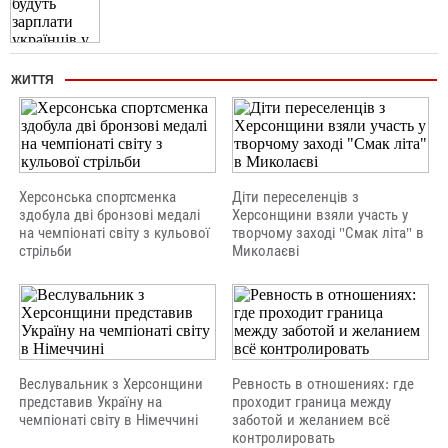
ЖИТТЯ
Херсонська спортсменка
Діти переселенців з
здобула дві бронзові медалі
Херсонщини взяли участь у
на чемпіонаті світу з кульової
творчому заході "Смак літа" в
стрільби
Миколаєві
Веслувальник з Херсонщини
Ревность в отношениях: где
представив Україну на
проходит граница между
чемпіонаті світу в Німеччині
заботой и желанием всё
контролировать