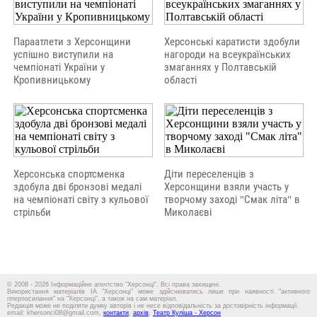
Параатлети з Херсонщини
Херсонські каратисти здобули
успішно виступили на
нагороди на всеукраїнських
чемпіонаті України у
змаганнях у Полтавській
Кропивницькому
області
Херсонська спортсменка
Діти переселенців з
здобула дві бронзові медалі
Херсонщини взяли участь у
на чемпіонаті світу з кульової
творчому заході "Смак літа" в
стрільби
Миколаєві
© 2008 - 2026 Інформаційне агентство "Херсонці". Всі права захищені.
Використання матеріалів ІА "Херсонці" може здійснюватись лише при наявності "активного
гіперпосилання" на "Херсонці", а також на сам матеріал.
Редакція може не поділяти думку авторів і не несе відповідальність за достовірність інформації.
email: khersonci08@gmail.com,
контакти
,
архів
,
Театр Куліша - Херсон