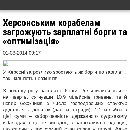
Херсонським корабелам
загрожують зарплатні борги та
«оптимізація»
01-08-2014 09:17
У Херсоні загрозливо зростають як борги по зарплаті,
так і кількість боржників.
З початку року зарплатні борги збільшилися майже
на чверть, сягнувши 10,9 мільйонів гривень, та й
нових боржників з числа господарських структур
додалося з десяток (дані міськради). 1,1 мільйон з
цієї суми – заборгованість державного судозаводу
«Палада», і це не випадок, а загрозлива тенденція,
що свідчить про сумний стан справ у галузі. Адже