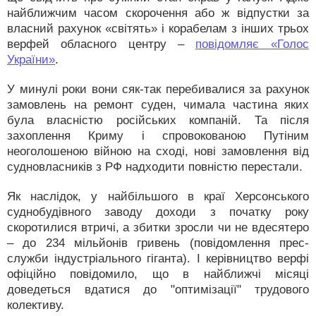
найближчим часом скорочення або ж відпустки за
власний рахунок «світять» і корабелам з інших трьох
верфей обласного центру –
повідомляє «Голос
України»
.
У минулі роки вони сяк-так перебивалися за рахунок
замовлень на ремонт суден, чимала частина яких
була власністю російських компаній. Та після
захоплення Криму і спровокованою Путіним
неоголошеною війною на сході, нові замовлення від
судновласників з РФ надходити повністю перестали.
Як наслідок, у найбільшого в краї Херсонського
суднобудівного заводу доходи з початку року
скоротилися втричі, а збитки зросли чи не вдесятеро
– до 234 мільйонів гривень (повідомлення прес-
служби індустріального гіганта). І керівництво верфі
офіційно повідомило, що в найближчі місяці
доведеться вдатися до "оптимізації" трудового
колективу.