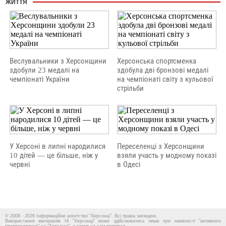
ЖИТТЯ
Веслувальники з Херсонщини
Херсонська спортсменка
здобули 23 медалі на
здобула дві бронзові медалі
чемпіонаті України
на чемпіонаті світу з кульової
стрільби
У Херсоні в липні народилися
Переселенці з Херсонщини
10 дітей — це більше, ніж у
взяли участь у модному показі
червні
в Одесі
© 2008 - 2026 Інформаційне агентство "Херсонці". Всі права захищені.
Використання матеріалів ІА "Херсонці" може здійснюватись лише при наявності "активного