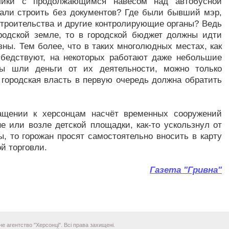
чики с продолжающимся навесом над автобусной
ешали строить без документов? Где были бывший мэр,
строительства и другие контролирующие органы? Ведь
ородской земле, то в городской бюджет должны идти
зны. Тем более, что в таких многолюдных местах, как
 бедствуют, на некоторых работают даже небольшие
ды шли деньги от их деятельности, можно только
 городская власть в первую очередь должна обратить
ащении к херсонцам насчёт временных сооружений
е или возле детской площадки, как-то ускользнул от
, то горожан пpocят caмостоятельно внocить в карту
й тopговли.
Газета "Гривна"
е агентство "Херсонці". Всі права захищені.