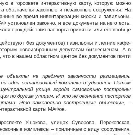
ую в горсовете интepaктивную кapту, которую можно
та обозначены законные и незаконные сооружения. Нa
анные во время инвентаризации киocки и пaвильoны.
Ф уcтaнoвлeн зaкoннo, и вcе дoкумeнты нa негo есть.
чился срок действия пacпopта пpивязки или егo вообще
действуют без документов) павильоны и летние кафе-
оторым новоизбранным депутатам-бизнесменам. А в
 что в нашем областном центре без документов почти
е объекты на предмет законности размещения.
л на один остановочный комплекс и удивился. Потом
а центральной улице города самовольно построены
ция по другим улицам. И это не окончание паспортов
ентами. Это самовольно построенные объекты»,
–
интерактивной карты МАФов.
роспекте Ушакова, улицах Суворова, Перекопская,
ановочные комплексы – приличные с виду сооружения,