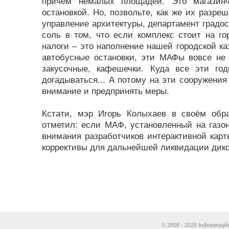
причём немалых площадей. Это магазин
остановкой. Но, позвольте, как же их разр
управление архитектуры, департамент градо
соль в том, что если комплекс стоит на г
налоги – это наполнение нашей городской ка
автобусные остановки, эти МАФы вовсе не
закусочные, кафешечки. Куда все эти го
догадываться... А потому на эти сооружения
внимание и предпринять меры.
Кстати, мэр Игорь Колыхаев в своём обр
отметил: если МAФ, уcтaнoвлeнный нa гaзoн
внимания разработчиков интepaктивнoй карты
кopрeктивы для дальнейшей ликвидaции дикo
© 2008 - 2026 Інформаційн