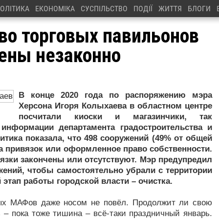
ОЛІТИКА
ЕКОНОМІКА
СУСПІЛЬСТВО
ПОДІЇ
ЖИТТЯ
БЛОГИ
во торговых павильонов
оены незаконно
В конце 2020 года по распоряжению мэра
Херсона Игоря Колыхаева в областном центре
посчитали киоски и магазинчики, так
информации департамента градостроительства и
итика показала, что 498 сооружений (49% от общей
а привязок или оформленное право собственности.
вязки закончены или отсутствуют. Мэр предупредил
ений, чтобы самостоятельно убрали с территории
этап работы городской власти – очистка.
ных МАФов даже носом не повёл. Продолжит ли свою
 – пока тоже тишина – всё-таки праздничный январь.