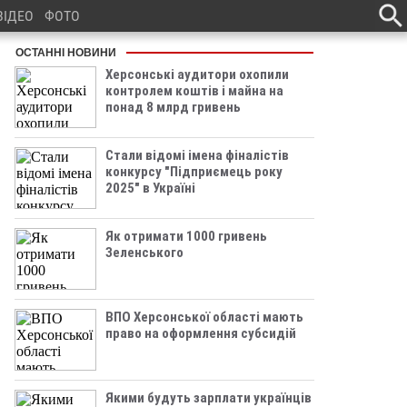
ВІДЕО
ФОТО
ОСТАННІ НОВИНИ
Херсонські аудитори охопили
контролем коштів і майна на
понад 8 млрд гривень
Стали відомі імена фіналістів
конкурсу "Підприємець року
2025" в Україні
Як отримати 1000 гривень
Зеленського
ВПО Херсонської області мають
право на оформлення субсидій
Якими будуть зарплати українців