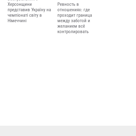
Ревность в
Херсонщини
отношениях: где
представив Україну на
проходит граница
чемпіонаті світу в
между заботой и
Німеччині
желанием всё
контролировать