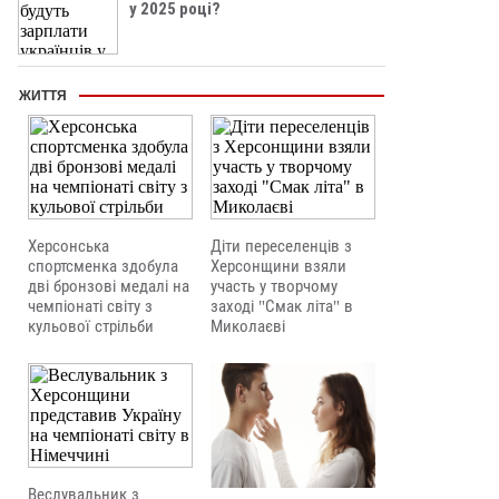
у 2025 році?
ЖИТТЯ
Херсонська
Діти переселенців з
спортсменка здобула
Херсонщини взяли
дві бронзові медалі на
участь у творчому
чемпіонаті світу з
заході "Смак літа" в
кульової стрільби
Миколаєві
Веслувальник з