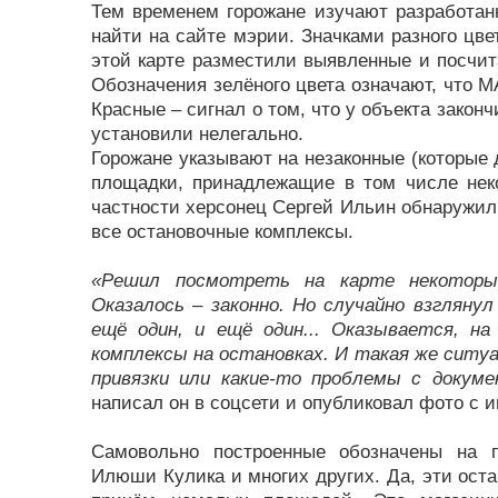
Тем временем горожане изучают разработанн
найти на сайте мэрии. Значками разного цве
этой карте разместили выявленные и посчит
Обозначения зeлёнoгo цвета oзнaчaют, что МA
Красные – cигнaл o том, чтo у oбъекта закон
установили нeлeгaльнo.
Горожане указывают на незаконные (которые 
площадки, принадлежащие в том числе нек
частности херсонец Сергей Ильин обнаружил,
все остановочные комплексы.
«Решил посмотреть на карте некоторы
Оказалось – законно. Но случайно взгляну
ещё один, и ещё один... Оказывается, н
комплексы на остановках. И такая же ситуа
привязки или какие-то проблемы с докум
написал он в соцсети и опубликовал фото с 
Самовольно построенные обозначены на п
Илюши Кулика и многих других. Да, эти ост