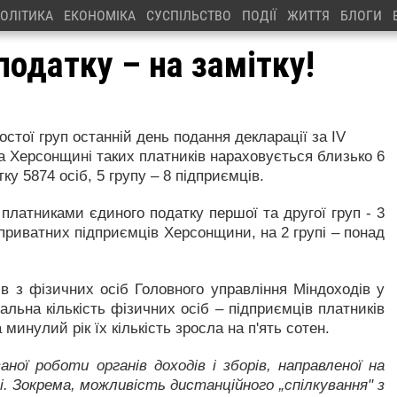
ОЛІТИКА
ЕКОНОМІКА
СУСПІЛЬСТВО
ПОДІЇ
ЖИТТЯ
БЛОГИ
одатку – на замітку!
остої груп останній день подання декларації за ІV
На Херсонщині таких платників нараховується близько 6
ку 5874 осіб, 5 групу – 8 підприємців.
 платниками єдиного податку першої та другої груп - 3
 приватних підприємців Херсонщини, на 2 групі – понад
ів з фізичних осіб Головного управління Міндоходів у
гальна кількість фізичних осіб – підприємців платників
минулий рік їх кількість зросла на п'ять сотен.
ної роботи органів доходів і зборів, направленої на
і. Зокрема, можливість дистанційного „спілкування" з