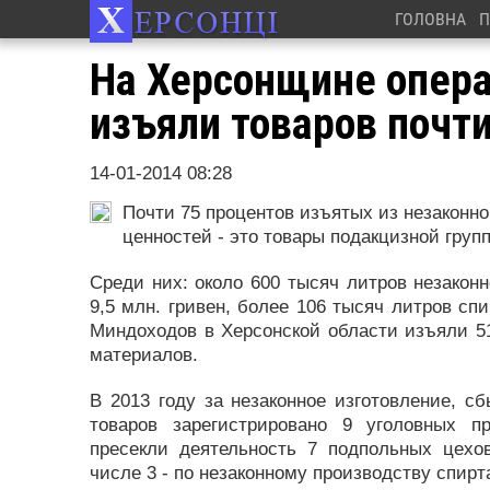
ГОЛОВНА
П
На Херсонщине опер
изъяли товаров почти
14-01-2014 08:28
Почти 75 процентов изъятых из незаконно
ценностей - это товары подакцизной груп
Среди них: около 600 тысяч литров незакон
9,5 млн. гривен, более 106 тысяч литров спи
Миндоходов в Херсонской области изъяли 51
материалов.
В 2013 году за незаконное изготовление, с
товаров зарегистрировано 9 уголовных п
пресекли деятельность 7 подпольных цехо
числе 3 - по незаконному производству спирт