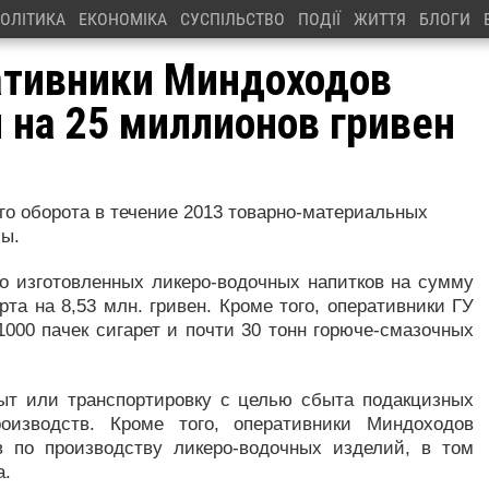
ОЛІТИКА
ЕКОНОМІКА
СУСПІЛЬСТВО
ПОДІЇ
ЖИТТЯ
БЛОГИ
ативники Миндоходов
 на 25 миллионов гривен
го оборота в течение 2013 товарно-материальных
пы.
но изготовленных ликеро-водочных напитков на сумму
рта на 8,53 млн. гривен. Кроме того, оперативники ГУ
000 пачек сигарет и почти 30 тонн горюче-смазочных
быт или транспортировку с целью сбыта подакцизных
роизводств. Кроме того, оперативники Миндоходов
в по производству ликеро-водочных изделий, в том
а.