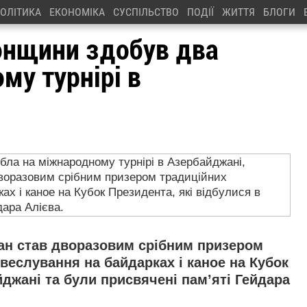
ОЛІТИКА
ЕКОНОМІКА
СУСПІЛЬСТВО
ПОДІЇ
ЖИТТЯ
БЛОГИ
онщини здобув два
му турнірі в
ан став дворазовим срібним призером
веслування на байдарках і каное на Кубок
йджані та були присвячені пам’яті Гейдара