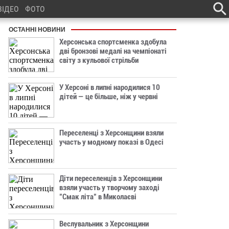
ВІДЕО
ФОТО
ОСТАННІ НОВИНИ
Херсонська спортсменка здобула
дві бронзові медалі на чемпіонаті
світу з кульової стрільби
У Херсоні в липні народилися 10
дітей — це більше, ніж у червні
Переселенці з Херсонщини взяли
участь у модному показі в Одесі
Діти переселенців з Херсонщини
взяли участь у творчому заході
"Смак літа" в Миколаєві
Веслувальник з Херсонщини