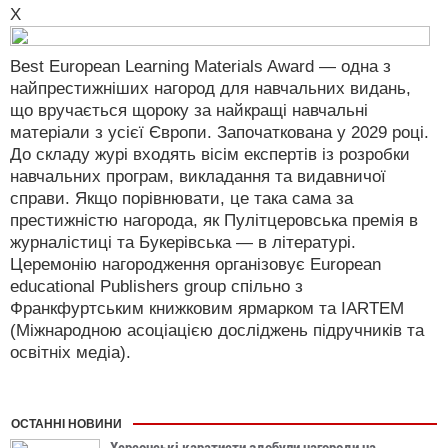
X
Best European Learning Materials Award — одна з
найпрестижніших нагород для навчальних видань,
що вручається щороку за найкращі навчальні
матеріали з усієї Європи. Започаткована у 2029 році.
До складу журі входять вісім експертів із розробки
навчальних програм, викладання та видавничої
справи. Якщо порівнювати, це така сама за
престижністю нагорода, як Пулітцеровська премія в
журналістиці та Букерівська — в літературі.
Церемонію нагородження організовує European
educational Publishers group спільно з
Франкфуртським книжковим ярмарком та IARTEM
(Міжнародною асоціацією досліджень підручників та
освітніх медіа).
ОСТАННІ НОВИНИ