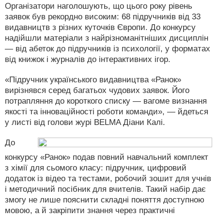
Організатори наголошують, що цього року рівень
заявок був рекордно високим: 68 підручників від 33
видавництв з різних куточків Європи. До конкурсу
надійшли матеріали з найрізноманітніших дисциплін
— від абеток до підручників із психології, у форматах
від книжок і журналів до інтерактивних ігор.
«Підручник українського видавництва «Ранок»
вирізнявся серед багатьох чудових заявок. Його
потрапляння до короткого списку — вагоме визнання
якості та інноваційності роботи команди», — йдеться
у листі від голови журі BELMA Діани Калі.
До
конкурсу «Ранок» подав повний навчальний комплект
з хімії для сьомого класу: підручник, цифровий
додаток із відео та тестами, робочий зошит для учнів
і методичний посібник для вчителів. Такий набір дає
змогу не лише пояснити складні поняття доступною
мовою, а й закріпити знання через практичні