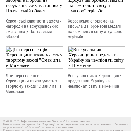
Херсонські каратисти здобули
Херсонська спортсменка
нагороди на всеукраїнських
здобула дві бронзові медалі
змаганнях у Полтавській
на чемпіонаті світу з кульової
області
стрільби
Діти переселенців з
Веслувальник з Херсонщини
Херсонщини взяли участь у
представив Україну на
творчому заході "Смак літа" в
чемпіонаті світу в Німеччині
Миколаєві
© 2008 - 2026 Інформаційне агентство "Херсонці". Всі права захищені.
Використання матеріалів ІА "Херсонці" може здійснюватись лише при наявності "активного
гіперпосилання" на "Херсонці", а також на сам матеріал.
Редакція може не поділяти думку авторів і не несе відповідальність за достовірність інформації.