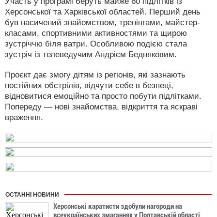
Участь у програмі беруть майже 60 підлітків із
Херсонської та Харківської областей. Перший день
був насичений знайомством, тренінгами, майстер-
класами, спортивними активностями та щирою
зустріччю біля ватри. Особливою подією стала
зустріч із телеведучим Андрієм Бедняковим.
Проєкт дає змогу дітям із регіонів, які зазнають
постійних обстрілів, відчути себе в безпеці,
відновитися емоційно та просто побути підлітками.
Попереду — нові знайомства, відкриття та яскраві
враження.
ОСТАННІ НОВИНИ
Херсонські каратисти здобули нагороди на
всеукраїнських змаганнях у Полтавській області