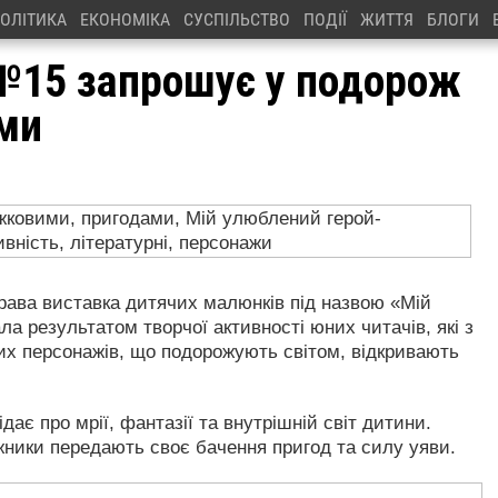
ОЛІТИКА
ЕКОНОМІКА
СУСПІЛЬСТВО
ПОДІЇ
ЖИТТЯ
БЛОГИ
 №15 запрошує у подорож
ми
крава виставка дитячих малюнків під назвою «Мій
а результатом творчої активності юних читачів, які з
х персонажів, що подорожують світом, відкривають
.
дає про мрії, фантазії та внутрішній світ дитини.
жники передають своє бачення пригод та силу уяви.