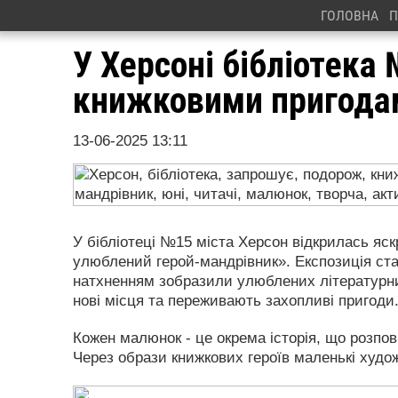
ГОЛОВНА
П
У Херсоні бібліотека
книжковими пригода
13-06-2025 13:11
У бібліотеці №15 міста Херсон відкрилась яс
улюблений герой-мандрівник». Експозиція стал
натхненням зобразили улюблених літературни
нові місця та переживають захопливі пригоди
Кожен малюнок - це окрема історія, що розпові
Через образи книжкових героїв маленькі худо