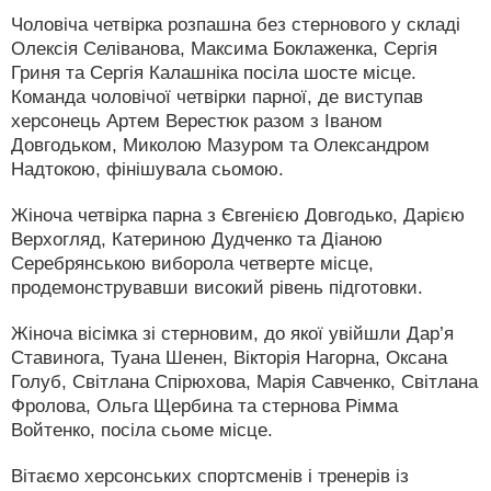
Чоловіча четвірка розпашна без стернового у складі
Олексія Селіванова, Максима Боклаженка, Сергія
Гриня та Сергія Калашніка посіла шосте місце.
Команда чоловічої четвірки парної, де виступав
херсонець Артем Верестюк разом з Іваном
Довгодьком, Миколою Мазуром та Олександром
Надтокою, фінішувала сьомою.
Жіноча четвірка парна з Євгенією Довгодько, Дарією
Верхогляд, Катериною Дудченко та Діаною
Серебрянською виборола четверте місце,
продемонструвавши високий рівень підготовки.
Жіноча вісімка зі стерновим, до якої увійшли Дар’я
Ставинога, Туана Шенен, Вікторія Нагорна, Оксана
Голуб, Світлана Спірюхова, Марія Савченко, Світлана
Фролова, Ольга Щербина та стернова Рімма
Войтенко, посіла сьоме місце.
Вітаємо херсонських спортсменів і тренерів із