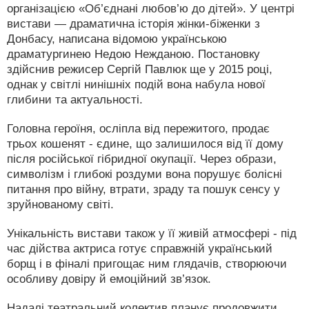
організацією «Об’єднані любов’ю до дітей». У центрі
вистави — драматична історія жінки-біженки з
Донбасу, написана відомою українською
драматургинею Недою Нежданою. Постановку
здійснив режисер Сергій Павлюк ще у 2015 році,
однак у світлі нинішніх подій вона набула нової
глибини та актуальності.
Головна героїня, осліпла від пережитого, продає
трьох кошенят - єдине, що залишилося від її дому
після російської гібридної окупації. Через образи,
символізм і глибокі роздуми вона порушує болісні
питання про війну, втрати, зраду та пошук сенсу у
зруйнованому світі.
Унікальність вистави також у її живій атмосфері - під
час дійства актриса готує справжній український
борщ і в фіналі пригощає ним глядачів, створюючи
особливу довіру й емоційний зв’язок.
Надалі театральний колектив планує продовжити