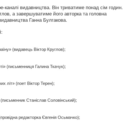
e-каналі видавництва. Він триватиме понад сім годин.
глов, а завершуватиме його авторка та головна
видавництва Ганна Булгакова.
й:
аїну» (видавець Віктор Круглов);
оті» (письменниця Галина Ткачук);
их літ» (поет Віктор Терен);
 (письменник Станіслав Соловінський);
(провідна редакторка Євгенія Осьмачко);