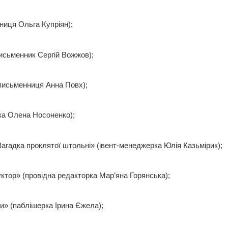
ниця Ольга Купріян);
письменник Сергій Вожжов);
(письменниця Анна Повх);
ка Олена Носоненко);
Загадка проклятої штольні» (івент-менеджерка Юлія Казьмірик);
ктор» (провідна редакторка Мар’яна Горянська);
ки» (паблішерка Ірина Єжела);