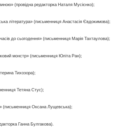
пиною» (провідна редакторка Наталя Мусієнко);
ська література» (письменниця Анастасія Євдокимова);
 часів до сьогодення» (письменниця Марія Тахтаулова);
тковий монстр» (письменниця Юліта Ран);
терина Тихозора);
менниця Тетяна Стус);
и» (письменниця Оксана Лущевська);
дакторка Ганна Булгакова).