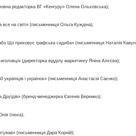
оловна редакторка ВГ «Кенгуру» Олена Ольховська);
 все на світі» (письменниця Ольга Куждіна);
 або Що приховує графська садиба» (письменниця Наталія Кавун
иголовці» (директорка відділу маркетингу Яніна Алєєва);
50 українців і українок» (письменниця Анастасія Саєнко);
ка Друїдів» (бренд-менеджерка Євгенія Веремко);
лія Ілюха);
ятував» (письменниця Дара Корній);