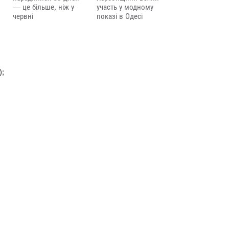
— це більше, ніж у
участь у модному
червні
показі в Одесі
);