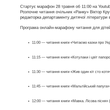
Стартує марафон 28 травня об 11:00 на Youtub
Розпочне читання очільник «Ранку» Віктор Кру
редакторка департаменту дитячої літератури 
Програма онлайн-марафону читання для діте
11:00 — читання книги «Читаємо казки про Укр
11:15 — читання книги «Котулаки і цвіт папор
11:30 — читання книги «Жив один кіт сто котяч
11:45 — читання книги «Мальтійський папуга»
12:00 — читання книги «Мавка. Лісова пісня» 