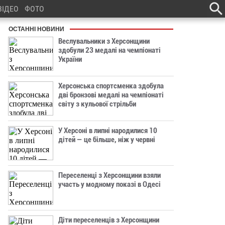
ВІДЕО
ФОТО
ОСТАННІ НОВИНИ
Веслувальники з Херсонщини
здобули 23 медалі на чемпіонаті
України
Херсонська спортсменка здобула
дві бронзові медалі на чемпіонаті
світу з кульової стрільби
У Херсоні в липні народилися 10
дітей — це більше, ніж у червні
Переселенці з Херсонщини взяли
участь у модному показі в Одесі
Діти переселенців з Херсонщини