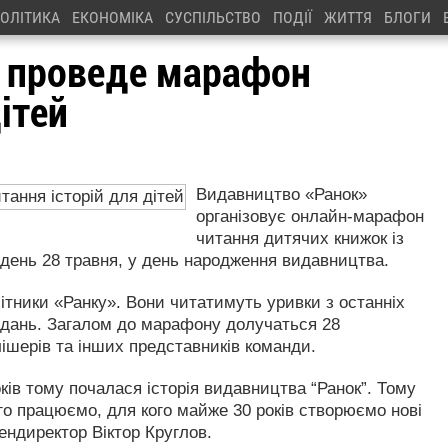
ОЛІТИКА
ЕКОНОМІКА
СУСПІЛЬСТВО
ПОДІЇ
ЖИТТЯ
БЛОГИ
" проведе марафон
ітей
Видавництво «Ранок»
організовує онлайн-марафон
читання дитячих книжок із
 день 28 травня, у день народження видавництва.
ітники «Ранку». Вони читатимуть уривки з останніх
идань. Загалом до марафону долучаться 28
ішерів та інших представників команди.
ків тому почалася історія видавництва “Ранок”. Тому
го працюємо, для кого майже 30 років створюємо нові
ндиректор Віктор Круглов.