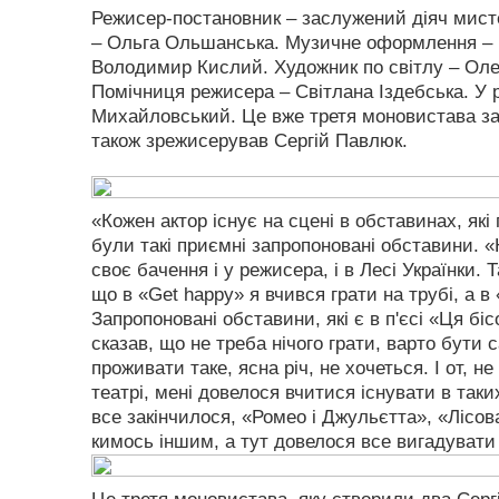
Режисер-постановник – заслужений діяч мист
– Ольга Ольшанська. Музичне оформлення – 
Володимир Кислий. Художник по світлу – Оле
Помічниця режисера – Світлана Іздебська. У р
Михайловський. Це вже третя моновистава за 
також зрежисерував Сергій Павлюк.
«Кожен актор існує на сцені в обставинах, які
були такі приємні запропоновані обставини. «
своє бачення і у режисера, і в Лесі Українки.
що в «Get happy» я вчився грати на трубі, а 
Запропоновані обставини, які є в п'єсі «Ця біс
сказав, що не треба нічого грати, варто бути 
проживати таке, ясна річ, не хочеться. І от, н
театрі, мені довелося вчитися існувати в таких
все закінчилося, «Ромео і Джульєтта», «Лісов
кимось іншим, а тут довелося все вигадувати