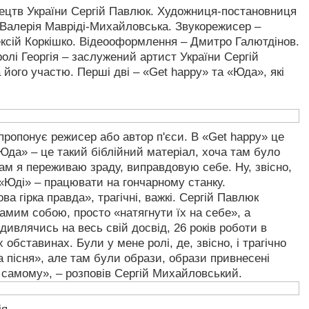
ецтв України Сергій Павлюк. Художниця-постановниця
Валерія Мавріді-Михайловська. Звукорежисер –
ксій Коркішко. Відеооформлення – Дмитро Галютдінов.
олі Георгія – заслужений артист України Сергій
його участю. Перші дві – «Get happy» та «Юда», які
 пропонує режисер або автор п'єси. В «Get happy» це
Юда» – це такий біблійний матеріал, хоча там було
 Там я переживаю зраду, виправдовую себе. Ну, звісно,
в «Юді» – працювати на гончарному станку.
ова гірка правда», трагічні, важкі. Сергій Павлюк
самим собою, просто «натягнути їх на себе», а
е дивлячись на весь свій досвід, 26 років роботи в
 обставинах. Були у мене ролі, де, звісно, і трагічно
а пісня», але там були образи, образи привнесені
 самому», – розповів Сергій Михайловський.