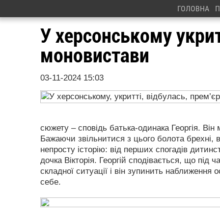
ГОЛОВНА
П
У херсонському укрит
моновистави
03-11-2024 15:03
сюжету – сповідь батька-одинака Георгія. Він 
Бажаючи звільнитися з цього болота брехні, в
непросту історію: від перших спогадів дитинст
дочка Вікторія. Георгій сподівається, що під ч
складної ситуації і він зупинить наближення 
себе.