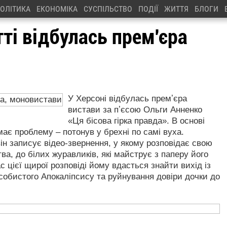
ОЛІТИКА
ЕКОНОМІКА
СУСПІЛЬСТВО
ПОДІЇ
ЖИТТЯ
БЛОГИ
ті відбулась прем'єра
У Херсоні відбулась премʼєра
вистави за пʼєсою Ольги Анненко
«Ця бісова гірка правда». В основі
має проблему – потонув у брехні по самі вуха.
ін записує відео-звернення, у якому розповідає свою
ва, до білих журавликів, які майструє з паперу його
ас цієї щирої розповіді йому вдасться знайти вихід із
особистого Апокаліпсису та руйнування довіри дочки до