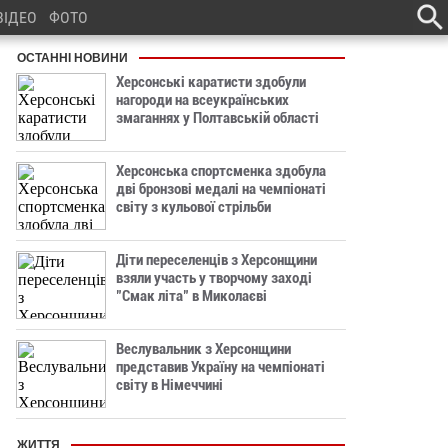
ВІДЕО
ФОТО
ОСТАННІ НОВИНИ
Херсонські каратисти здобули
нагороди на всеукраїнських
змаганнях у Полтавській області
Херсонська спортсменка здобула
дві бронзові медалі на чемпіонаті
світу з кульової стрільби
Діти переселенців з Херсонщини
взяли участь у творчому заході
"Смак літа" в Миколаєві
Веслувальник з Херсонщини
представив Україну на чемпіонаті
світу в Німеччині
ЖИТТЯ