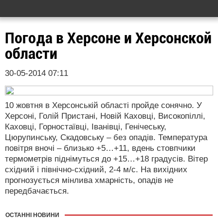
Погода в Херсоне и Херсонской
области
30-05-2014 07:11
10 жовтня в Херсонській області пройде сонячно. У
Херсоні, Голій Пристані, Новій Каховці, Високопіллі,
Каховці, Горностаївці, Іванівці, Генічеську,
Цюрупинську, Скадовську – без опадів. Температура
повітря вночі – близько +5…+11, вдень стовпчики
термометрів піднімуться до +15…+18 градусів. Вітер
східний і північно-східний, 2-4 м/с. На вихідних
прогнозується мінлива хмарність, опадів не
передбачається.
ОСТАННІ НОВИНИ