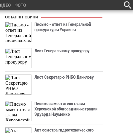
ВІДЕО
ФОТО
ОСТАННІ НОВИНИ
Письмо - ответ из Генеральной
прокуратуры Украины
Лист Генеральному прокурору
Лист Секретарю РНБО Данилову
Письмо заместителя главы
Херсонской облгосадминистрации
Эдуарда Науменко
Акт осмотра гидротехнического