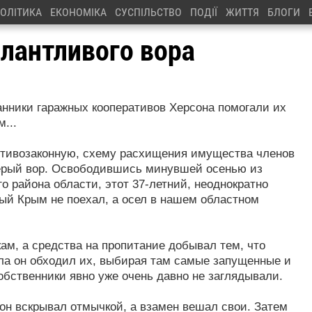
ОЛІТИКА
ЕКОНОМІКА
СУСПІЛЬСТВО
ПОДІЇ
ЖИТТЯ
БЛОГИ
алантливого вора
анники гаражных кооперативов Херсона помогали их
...
ротивозаконную, схему расхищения имущества членов
терый вор. Освободившись минувшей осенью из
о района области, этот 37-летний, неоднократно
ый Крым не поехал, а осел в нашем областном
ам, а средства на пропитание добывал тем, что
ла он обходил их, выбирая там самые запущенные и
обственники явно уже очень давно не заглядывали.
он вскрывал отмычкой, а взамен вешал свои. Затем