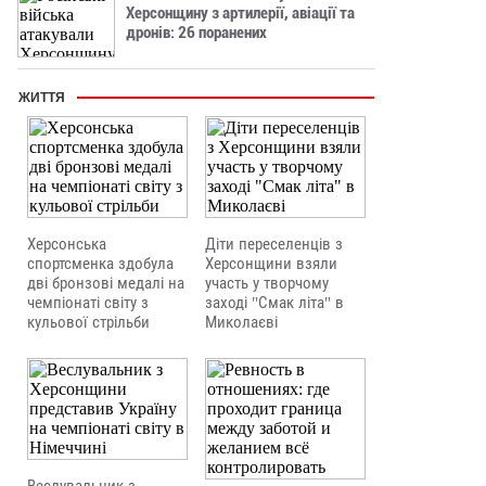
Херсонщину з артилерії, авіації та
дронів: 26 поранених
ЖИТТЯ
Херсонська
Діти переселенців з
спортсменка здобула
Херсонщини взяли
дві бронзові медалі на
участь у творчому
чемпіонаті світу з
заході "Смак літа" в
кульової стрільби
Миколаєві