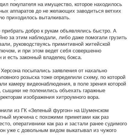
дил покупателя на имущество, которое находилось
чных аппаратов до не желающих заводиться ветхих
тую приходилось выталкивать.
 прибрать добро к рукам объявлялись быстро. А
йно за этим наблюдали, либо даже помогали грузить
вали, руководствуясь примитивной житейской
ключом, и при этом ведет себя совершенно
н и есть законный владелец бокса.
 Херсона посыпались заявления от нахально
ловного розыска тоже определили схему, по которой
ли камеру видеонаблюдения, в поле зрения которой
о, сыщики не поленились объехать гаражные
иректорам изображения хитроумного вора.
онили из ГК «Зеленый фургон» на Шуменском
стный мужчина с похожими приметами как раз
сто, оперативники как раз и застали ранее судимого
а он уже с довольным видом выкатывал из чужого