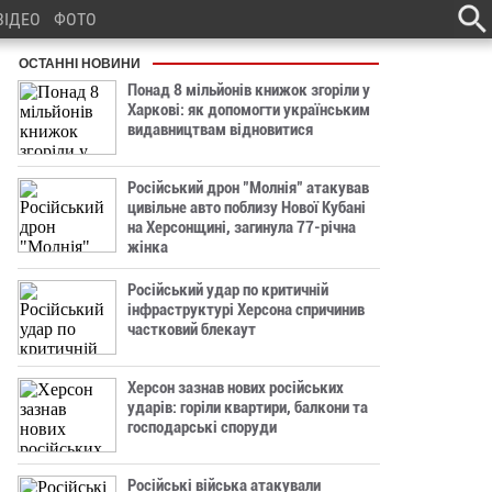
ВІДЕО
ФОТО
ОСТАННІ НОВИНИ
Понад 8 мільйонів книжок згоріли у
Харкові: як допомогти українським
видавництвам відновитися
Російський дрон "Молнія" атакував
цивільне авто поблизу Нової Кубані
на Херсонщині, загинула 77-річна
жінка
Російський удар по критичній
інфраструктурі Херсона спричинив
частковий блекаут
Херсон зазнав нових російських
ударів: горіли квартири, балкони та
господарські споруди
Російські війська атакували