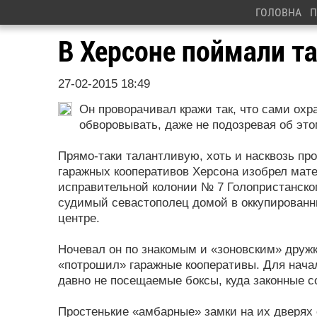
ГОЛОВНА
П
В Херсоне поймали т
27-02-2015 18:49
Он проворачивал кражи так, что сами охр
обворовывать, даже не подозревая об этом
Прямо-таки талантливую, хоть и насквозь п
гаражных кооперативов Херсона изобрел ма
исправительной колонии № 7 Голопристанског
судимый севастополец домой в оккупированн
центре.
Ночевал он по знакомым и «зоновским» дружк
«потрошил» гаражные кооперативы. Для нача
давно не посещаемые боксы, куда законные с
Простенькие «амбарные» замки на их дверях 