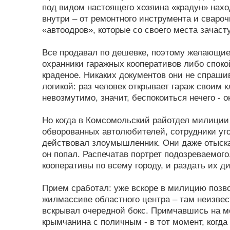
под видом настоящего хозяина «крадун» нахо
внутри – от ремонтного инструмента и сваро
«автоодров», которые со своего места зачас
Все продавал по дешевке, поэтому желающие
охранники гаражных кооперативов либо споко
краденое. Никаких документов они не спраши
логикой: раз человек открывает гараж своим 
невозмутимо, значит, беспокоиться нечего - о
Но когда в Комсомольский райотдел милиции
обворованных автолюбителей, сотрудники уго
действовал злоумышленник. Они даже отыска
он попал. Распечатав портрет подозреваемог
кооперативы по всему городу, и раздать их д
Прием сработал: уже вскоре в милицию позв
жилмассиве областного центра – там неизве
вскрывал очередной бокс. Примчавшись на ме
крымчанина с поличным - в тот момент, когд