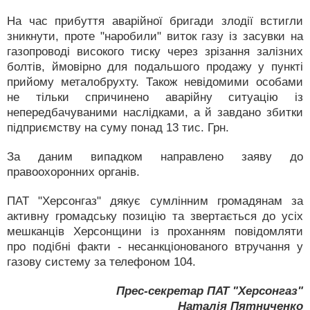
На час прибуття аварійної бригади злодії встигли
зникнути, проте "наробили" виток газу із засувки на
газопроводі високого тиску через зрізання залізних
болтів, ймовірно для подальшого продажу у пункті
прийому металобрухту. Також невідомими особами
не тільки спричинено аварійну ситуацію із
непередбачуваними наслідками, а й завдано збитки
підприємству на суму понад 13 тис. Грн.
За даним випадком направлено заяву до
правоохоронних органів.
ПАТ "Херсонгаз" дякує сумлінним громадянам за
активну громадську позицію та звертається до усіх
мешканців Херсонщини із проханням повідомляти
про подібні факти - несанкціонованого втручання у
газову систему за телефоном 104.
Прес-секретар ПАТ "Херсонгаз"
Наталія Пятниченко