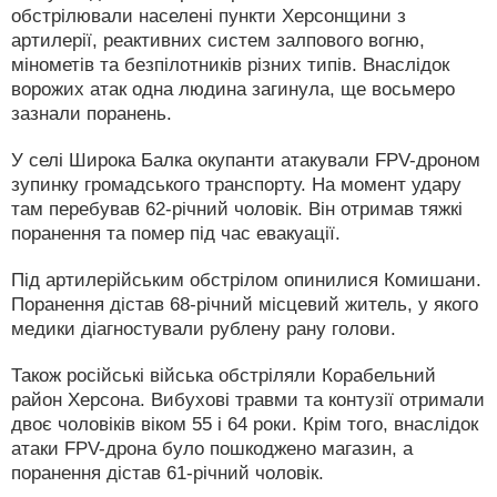
обстрілювали населені пункти Херсонщини з
артилерії, реактивних систем залпового вогню,
мінометів та безпілотників різних типів. Внаслідок
ворожих атак одна людина загинула, ще восьмеро
зазнали поранень.
У селі Широка Балка окупанти атакували FPV-дроном
зупинку громадського транспорту. На момент удару
там перебував 62-річний чоловік. Він отримав тяжкі
поранення та помер під час евакуації.
Під артилерійським обстрілом опинилися Комишани.
Поранення дістав 68-річний місцевий житель, у якого
медики діагностували рублену рану голови.
Також російські війська обстріляли Корабельний
район Херсона. Вибухові травми та контузії отримали
двоє чоловіків віком 55 і 64 роки. Крім того, внаслідок
атаки FPV-дрона було пошкоджено магазин, а
поранення дістав 61-річний чоловік.