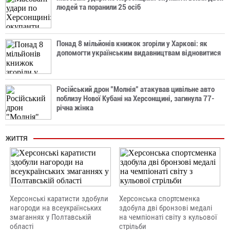
людей та поранили 25 осіб
Понад 8 мільйонів книжок згоріли у Харкові: як
допомогти українським видавництвам відновитися
Російський дрон "Молнія" атакував цивільне авто
поблизу Нової Кубані на Херсонщині, загинула 77-
річна жінка
ЖИТТЯ
Херсонські каратисти здобули
Херсонська спортсменка
нагороди на всеукраїнських
здобула дві бронзові медалі
змаганнях у Полтавській
на чемпіонаті світу з кульової
області
стрільби