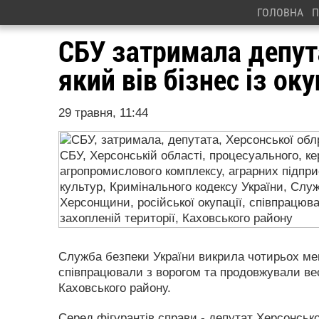
ГОЛОВНА
П
СБУ затримала депут
який вів бізнес із о
29 травня, 11:44
Служба безпеки України викрила чотирьох мешк
співпрацювали з ворогом та продовжували вес
Каховського району.
Серед фігурантів справи - депутат Херсонсько