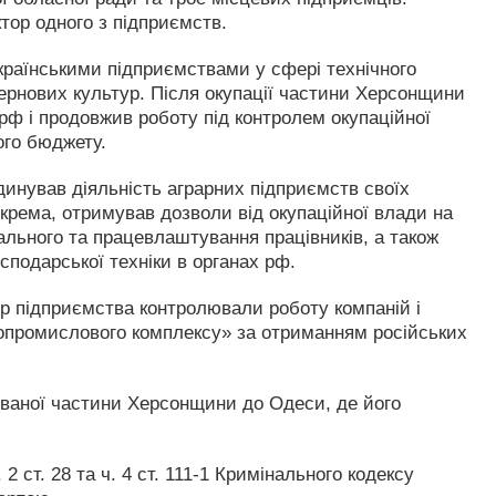
ктор одного з підприємств.
країнськими підприємствами у сфері технічного
ернових культур. Після окупації частини Херсонщини
рф і продовжив роботу під контролем окупаційної
ого бюджету.
динував діяльність аграрних підприємств своїх
Зокрема, отримував дозволи від окупаційної влади на
ального та працевлаштування працівників, а також
сподарської техніки в органах рф.
ор підприємства контролювали роботу компаній і
ропромислового комплексу» за отриманням російських
пованої частини Херсонщини до Одеси, де його
 2 ст. 28 та ч. 4 ст. 111-1 Кримінального кодексу