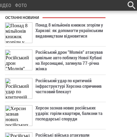
ВІДЕО
ФОТО
ОСТАННІ НОВИНИ
Понад 8 мільйонів книжок згоріли у
Харкові: як допомогти українським
видавництвам відновитися
Російський дрон "Молнія" атакував
цивільне авто поблизу Нової Кубані
на Херсонщині, загинула 77-річна
жінка
Російський удар по критичній
інфраструктурі Херсона спричинив
частковий блекаут
Херсон зазнав нових російських
ударів: горіли квартири, балкони та
господарські споруди
Російські війська атакували