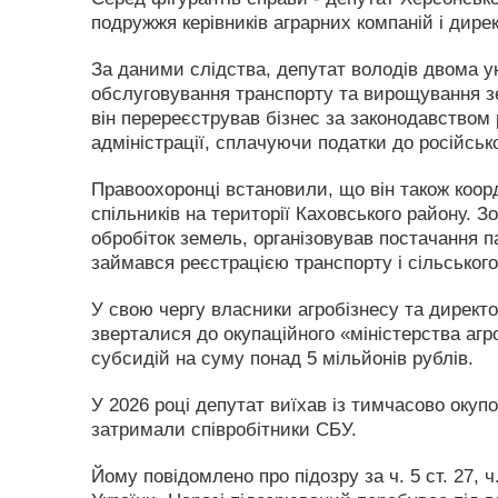
подружжя керівників аграрних компаній і дире
За даними слідства, депутат володів двома у
обслуговування транспорту та вирощування з
він перереєстрував бізнес за законодавством 
адміністрації, сплачуючи податки до російськ
Правоохоронці встановили, що він також коор
спільників на території Каховського району. 
обробіток земель, організовував постачання п
займався реєстрацією транспорту і сільського
У свою чергу власники агробізнесу та директ
зверталися до окупаційного «міністерства аг
субсидій на суму понад 5 мільйонів рублів.
У 2026 році депутат виїхав із тимчасово оку
затримали співробітники СБУ.
Йому повідомлено про підозру за ч. 5 ст. 27, ч.