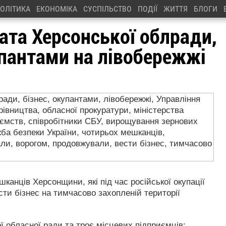
ОЛІТИКА
ЕКОНОМІКА
СУСПІЛЬСТВО
ПОДІЇ
ЖИТТЯ
БЛОГИ
ата Херсонської облради,
купантами на лівобережжі
анців Херсонщини, які під час російської окупації
ти бізнес на тимчасово захопленій території
ї обласної ради та троє місцевих підприємців: