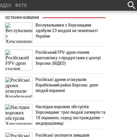
ВІДЕО
ФОТО
ОСТАННІ НОВИНИ
Веслувальники з Херсонщини
здобули 23 медалі на чемпіонаті
України
Російський FPV-дрон спалив
вантажівку з продуктами у центрі
Херсона (ВІДЕО)
Російські дрони атакували
Корабельний район Херсона: двоє
людей поранені
Наслідки ворожих обстрілів
Херсонщини: троє людей загинуло та
18 поранено, серед постраждалих –
медпрацівниці
Російські окупанти знищили