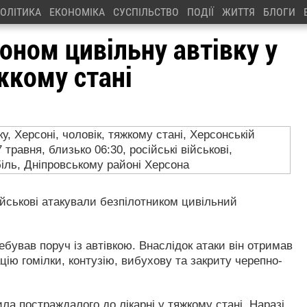
ОЛІТИКА
ЕКОНОМІКА
СУСПІЛЬСТВО
ПОДІЇ
ЖИТТЯ
БЛОГИ
оном цивільну автівку у
яжкому стані
військові атакували безпілотником цивільний
ебував поруч із автівкою. Внаслідок атаки він отримав
ію гомілки, контузію, вибухову та закриту черепно-
а постраждалого до лікарні у тяжкому стані. Наразі