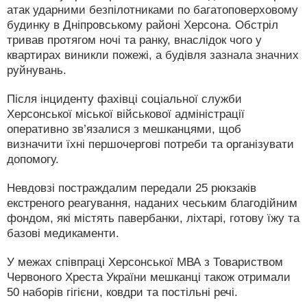
атак ударними безпілотниками по багатоповерховому
будинку в Дніпровському районі Херсона. Обстріл
тривав протягом ночі та ранку, внаслідок чого у
квартирах виникли пожежі, а будівля зазнала значних
руйнувань.
Після інциденту фахівці соціальної служби
Херсонської міської військової адміністрації
оперативно зв’язалися з мешканцями, щоб
визначити їхні першочергові потреби та організувати
допомогу.
Невдовзі постраждалим передали 25 рюкзаків
екстреного реагування, наданих чеським благодійним
фондом, які містять павербанки, ліхтарі, готову їжу та
базові медикаменти.
У межах співпраці Херсонської МВА з Товариством
Червоного Хреста України мешканці також отримали
50 наборів гігієни, ковдри та постільні речі.