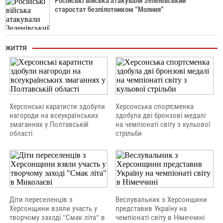
Російські війська атакували Зеленівський
старостат безпілотником "Молния"
ЖИТТЯ
Херсонські каратисти здобули
Херсонська спортсменка
нагороди на всеукраїнських
здобула дві бронзові медалі
змаганнях у Полтавській
на чемпіонаті світу з кульової
області
стрільби
Діти переселенців з
Веслувальник з Херсонщини
Херсонщини взяли участь у
представив Україну на
творчому заході "Смак літа" в
чемпіонаті світу в Німеччині