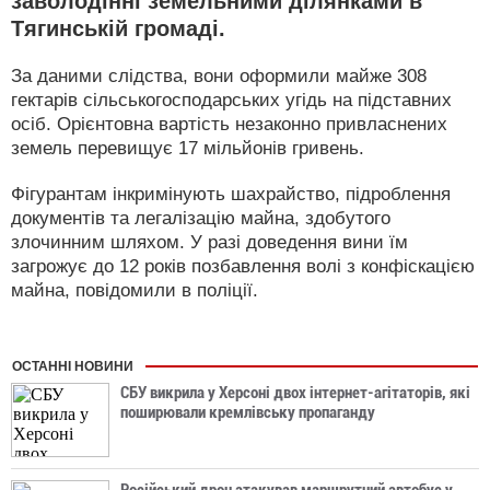
заволодінні земельними ділянками в
Тягинській громаді.
За даними слідства, вони оформили майже 308
гектарів сільськогосподарських угідь на підставних
осіб. Орієнтовна вартість незаконно привласнених
земель перевищує 17 мільйонів гривень.
Фігурантам інкримінують шахрайство, підроблення
документів та легалізацію майна, здобутого
злочинним шляхом. У разі доведення вини їм
загрожує до 12 років позбавлення волі з конфіскацією
майна, повідомили в поліції.
ОСТАННІ НОВИНИ
СБУ викрила у Херсоні двох інтернет-агітаторів, які
поширювали кремлівську пропаганду
Російський дрон атакував маршрутний автобус у