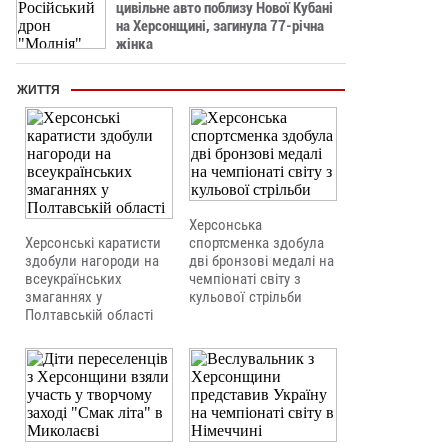
цивільне авто поблизу Нової Кубані
на Херсонщині, загинула 77-річна
жінка
ЖИТТЯ
Херсонська
Херсонські каратисти
спортсменка здобула
здобули нагороди на
дві бронзові медалі на
всеукраїнських
чемпіонаті світу з
змаганнях у
кульової стрільби
Полтавській області