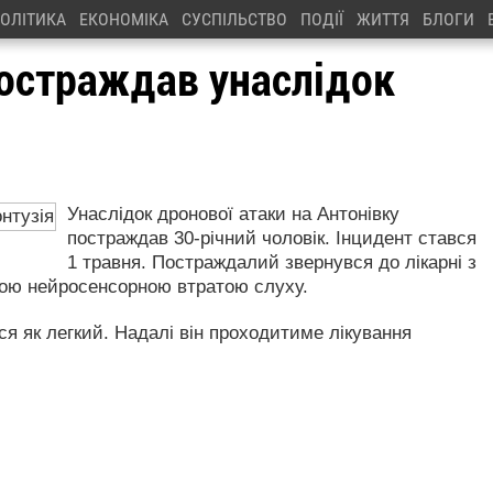
ОЛІТИКА
ЕКОНОМІКА
СУСПІЛЬСТВО
ПОДІЇ
ЖИТТЯ
БЛОГИ
постраждав унаслідок
Унаслідок дронової атаки на Антонівку
постраждав 30-річний чоловік. Інцидент стався
1 травня. Постраждалий звернувся до лікарні з
рою нейросенсорною втратою слуху.
я як легкий. Надалі він проходитиме лікування