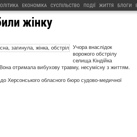
ОЛІТИКА
ЕКОНОМІКА
СУСПІЛЬСТВО
ПОДІЇ
ЖИТТЯ
БЛОГИ
били жінку
Учора внаслідок
ворожого обстрілу
селища Кіндійка
. Вона отримала вибухову травму, несумісну з життям.
ї до Херсонського обласного бюро судово-медичної