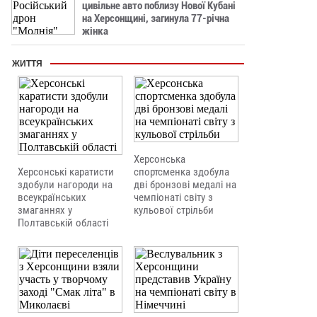
цивільне авто поблизу Нової Кубані
на Херсонщині, загинула 77-річна
жінка
ЖИТТЯ
Херсонська
Херсонські каратисти
спортсменка здобула
здобули нагороди на
дві бронзові медалі на
всеукраїнських
чемпіонаті світу з
змаганнях у
кульової стрільби
Полтавській області