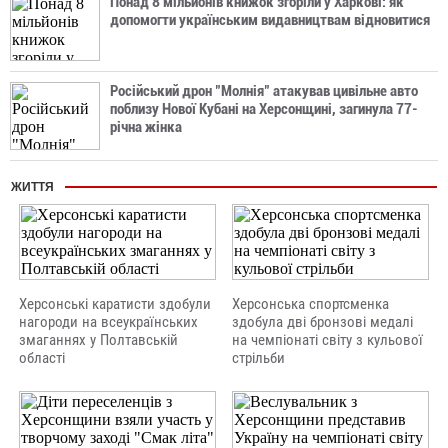
Понад 8 мільйонів книжок згоріли у Харкові: як
допомогти українським видавництвам відновитися
Російський дрон "Молнія" атакував цивільне авто
поблизу Нової Кубані на Херсонщині, загинула 77-
річна жінка
ЖИТТЯ
Херсонські каратисти здобули
Херсонська спортсменка
нагороди на всеукраїнських
здобула дві бронзові медалі
змаганнях у Полтавській
на чемпіонаті світу з кульової
області
стрільби