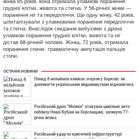
жінка 85 років, вона отримала уламкові поранення
грудної клітки, живота та стегна. У 56-річної жінки —
поранення ніг та передпліччя. Ще одну жінку, 42 років,
шпиталізували з уламковими поранення передпліччя
та стегна. Внаслідок скидання вибухівки з дрона
уламкові поранення грудної клітки, живота та ніг
дістав 68-річний чоловік. Жінка, 72 років, отримала
поранення спини, травматичну ампутація пальців
стопи.
ОСТАННІ НОВИНИ
Понад 8 мільйонів книжок згоріли у Харкові: як
допомогти українським видавництвам відновитися
Російський дрон "Молнія" атакував цивільне авто
поблизу Нової Кубані на Херсонщині, загинула 77-
річна жінка
Російський удар по критичній інфраструктурі