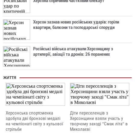
Херсона спричинив частковий блекаут
Херсон зазнав нових російських ударів: горіли
квартири, балкони та господарські споруди
Російські війська атакували Херсонщину з
артилерії, авіації та дронів: 26 поранених
ЖИТТЯ
Херсонська спортсменка
Діти переселенців з
здобула дві бронзові медалі
Херсонщини взяли участь у
на чемпіонаті світу з кульової
творчому заході "Смак літа" в
стрільби
Миколаєві