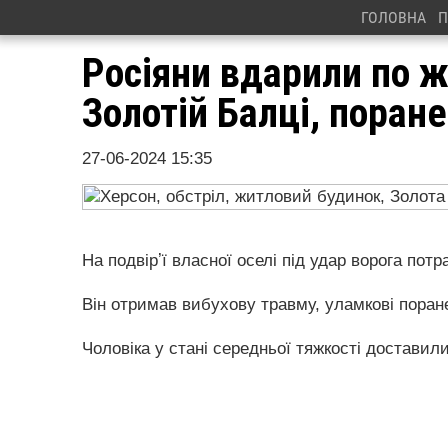
ГОЛОВНА
П
Росіяни вдарили по 
Золотій Балці, поран
27-06-2024 15:35
На подвірʼї власної оселі під удар ворога пот
Він отримав вибухову травму, уламкові поране
Чоловіка у стані середньої тяжкості доставили