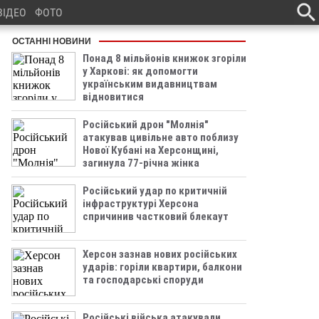
ВІДЕО
ФОТО
ОСТАННІ НОВИНИ
Понад 8 мільйонів книжок згоріли
у Харкові: як допомогти
українським видавництвам
відновитися
Російський дрон "Молнія"
атакував цивільне авто поблизу
Нової Кубані на Херсонщині,
загинула 77-річна жінка
Російський удар по критичній
інфраструктурі Херсона
спричинив частковий блекаут
Херсон зазнав нових російських
ударів: горіли квартири, балкони
та господарські споруди
Російські війська атакували