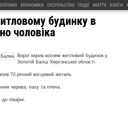
ОЛІТИКА
ЕКОНОМІКА
СУСПІЛЬСТВО
ПОДІЇ
ЖИТТЯ
БЛОГИ
житловому будинку в
ено чоловіка
Ворог вкрив вогнем житловий будинок у
Золотій Балці Херсонської області.
рапив 72-річний місцевий житель
ння черева, паху та плеча.
 до лікарні.