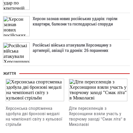
Херсон зазнав нових російських ударів: горіли
квартири, балкони та господарські споруди
Російські війська атакували Херсонщину з
артилерії, авіації та дронів: 26 поранених
ЖИТТЯ
Херсонська спортсменка
Діти переселенців з
здобула дві бронзові медалі
Херсонщини взяли участь у
на чемпіонаті світу з кульової
творчому заході "Смак літа" в
стрільби
Миколаєві