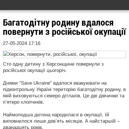
Багатодітну родину вдалося
повернути з російської окупації
27-05-2024 17:16
Сто одну дитину з Херсонщини повернули з
російської окупації цьогоріч.
Днями “Save Ukraine” вдалося евакуювати на
підконтрольну Україні територію багатодітну родину, в
якій виховуються семеро дітлахів. Це дві дівчинки та
пʼятеро хлопчиків.
Наймолодша дитина народилася в окупації, їй
виповнилося лише девʼять місяців. А найстаршій –
дванадцять років.