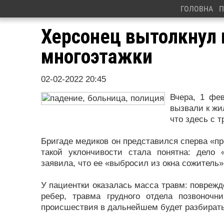
ГОЛОВНА
П
Херсонец вытолкнул 
многоэтажки
02-02-2022 20:45
Вчера, 1 фе
вызвали к ж
что здесь с 
Бригаде медиков он представился сперва «п
такой уклончивости стала понятна: дело 
заявила, что ее «выбросил из окна сожитель»
У пациентки оказалась масса травм: поврежд
ребер, травма грудного отдела позвоночн
происшествия в дальнейшем будет разбирать