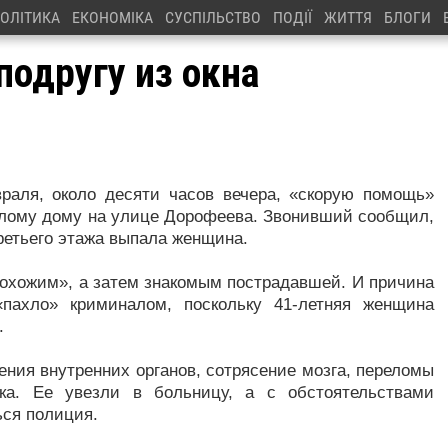
ОЛІТИКА
ЕКОНОМІКА
СУСПІЛЬСТВО
ПОДІЇ
ЖИТТЯ
БЛОГИ
подругу из окна
враля, около десяти часов вечера, «скорую помощь»
илому дому на улице Дорофеева. Звонивший сообщил,
третьего этажа выпала женщина.
рохожим», а затем знакомым пострадавшей. И причина
«пахло» криминалом, поскольку 41-летняя женщина
.
ения внутренних органов, сотрясение мозга, переломы
ика. Ее увезли в больницу, а с обстоятельствами
ся полиция.