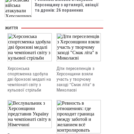
Херсонщину з артилерії, авіації
та дронів: 26 поранених
ЖИТТЯ
Херсонська
Діти переселенців з
спортсменка здобула
Херсонщини взяли
дві бронзові медалі на
участь у творчому
чемпіонаті світу з
заході "Смак літа" в
кульової стрільби
Миколаєві