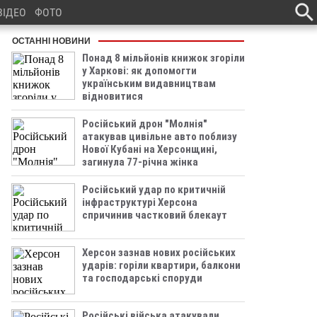
ВІДЕО
ФОТО
ОСТАННІ НОВИНИ
Понад 8 мільйонів книжок згоріли
у Харкові: як допомогти
українським видавництвам
відновитися
Російський дрон "Молнія"
атакував цивільне авто поблизу
Нової Кубані на Херсонщині,
загинула 77-річна жінка
Російський удар по критичній
інфраструктурі Херсона
спричинив частковий блекаут
Херсон зазнав нових російських
ударів: горіли квартири, балкони
та господарські споруди
Російські війська атакували