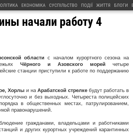
ОЛІТИКА
ЕКОНОМІКА
СУСПІЛЬСТВО
ПОДІЇ
ЖИТТЯ
БЛОГИ
ины начали работу 4
рсонской области
с началом курортного сезона на
режьях
Чёрного и Азовского морей
четыре
ейские станции приступили к работе по поддержанию
ое, Хорлы
и на
Арабатской стрелке
будут работать в
руглосуточно и без выходных. Четыреста полицейских
порядка в общественных местах, патрулированием,
икой правонарушений.
облюдение гражданами, владельцами и работниками
 станций и других курортных учреждений карантинных