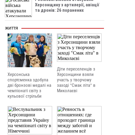
Херсонщину з артилерії, авіації
та дронів: 26 поранених
ЖИТТЯ
Діти переселенців з
Херсонська
Херсонщини взяли
спортсменка здобула
участь у творчому
дві бронзові медалі на
заході "Смак літа" в
чемпіонаті світу з
Миколаєві
кульової стрільби