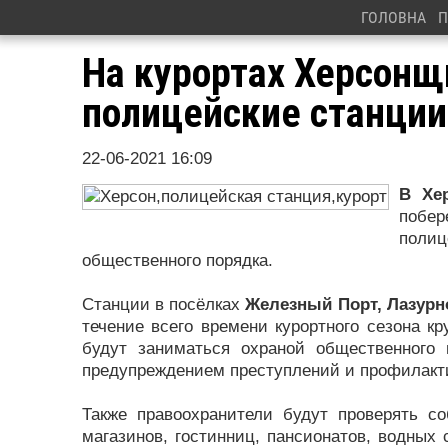
ГОЛОВНА
П
На курортах Херсонщ
полицейские станции
22-06-2021 16:09
В Хе
побе
полиц
общественного порядка.
Станции в посёлках
Железный Порт, Лазурн
течение всего времени курортного сезона к
будут заниматься охраной общественного 
предупреждением преступлений и профилакт
Также правоохранители будут проверять с
магазинов, гостинниц, пансионатов, водных