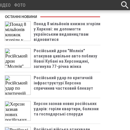
ВІДЕО
ФОТО
ОСТАННІ НОВИНИ
Понад 8 мільйонів книжок згоріли
у Харкові: як допомогти
українським видавництвам
відновитися
Російський дрон "Молнія"
атакував цивільне авто поблизу
Нової Кубані на Херсонщині,
загинула 77-річна жінка
Російський удар по критичній
інфраструктурі Херсона
спричинив частковий блекаут
Херсон зазнав нових російських
ударів: горіли квартири, балкони
та господарські споруди
Російські війська атакували