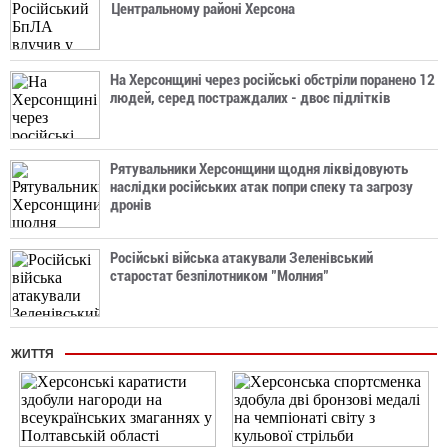
Центральному районі Херсона
На Херсонщині через російські обстріли поранено 12
людей, серед постраждалих - двоє підлітків
Рятувальники Херсонщини щодня ліквідовують
наслідки російських атак попри спеку та загрозу
дронів
Російські війська атакували Зеленівський
старостат безпілотником "Молния"
ЖИТТЯ