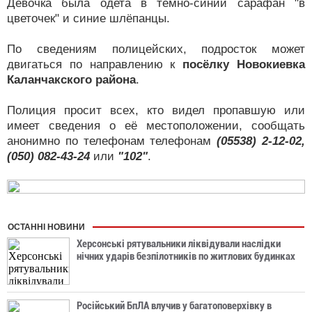
Девочка была одета в тёмно-синий сарафан "в
цветочек" и синие шлёпанцы.
По сведениям полицейских, подросток может
двигаться по направлению к
посёлку Новокиевка
Каланчакского района
.
Полиция просит всех, кто видел пропавшую или
имеет сведения о её местоположении, сообщать
анонимно по телефонам телефонам
(05538) 2-12-02,
(050) 082-43-24
или
"102"
.
ОСТАННІ НОВИНИ
Херсонські рятувальники ліквідували наслідки
нічних ударів безпілотників по житлових будинках
Російський БпЛА влучив у багатоповерхівку в